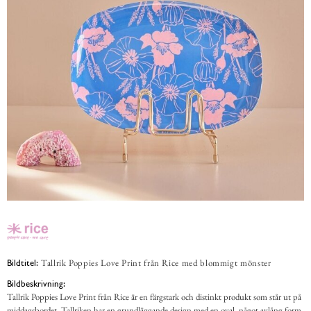
Tallrik Poppies Love Print från Rice med blommigt mönster
Bildtitel:
Bildbeskrivning:
Tallrik Poppies Love Print från Rice är en färgstark och distinkt produkt som står ut på
middagsbordet. Tallriken har en grundläggande design med en oval, något avlång form,