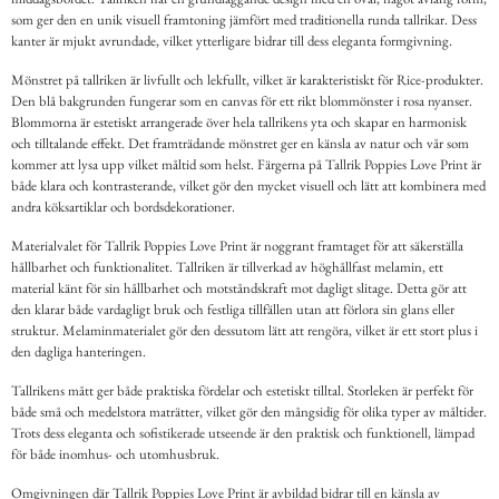
som ger den en unik visuell framtoning jämfört med traditionella runda tallrikar. Dess
kanter är mjukt avrundade, vilket ytterligare bidrar till dess eleganta formgivning.
Mönstret på tallriken är livfullt och lekfullt, vilket är karakteristiskt för Rice-produkter.
Den blå bakgrunden fungerar som en canvas för ett rikt blommönster i rosa nyanser.
Blommorna är estetiskt arrangerade över hela tallrikens yta och skapar en harmonisk
och tilltalande effekt. Det framträdande mönstret ger en känsla av natur och vår som
kommer att lysa upp vilket måltid som helst. Färgerna på Tallrik Poppies Love Print är
både klara och kontrasterande, vilket gör den mycket visuell och lätt att kombinera med
andra köksartiklar och bordsdekorationer.
Materialvalet för Tallrik Poppies Love Print är noggrant framtaget för att säkerställa
hållbarhet och funktionalitet. Tallriken är tillverkad av höghållfast melamin, ett
material känt för sin hållbarhet och motståndskraft mot dagligt slitage. Detta gör att
den klarar både vardagligt bruk och festliga tillfällen utan att förlora sin glans eller
struktur. Melaminmaterialet gör den dessutom lätt att rengöra, vilket är ett stort plus i
den dagliga hanteringen.
Tallrikens mått ger både praktiska fördelar och estetiskt tilltal. Storleken är perfekt för
både små och medelstora maträtter, vilket gör den mångsidig för olika typer av måltider.
Trots dess eleganta och sofistikerade utseende är den praktisk och funktionell, lämpad
för både inomhus- och utomhusbruk.
Omgivningen där Tallrik Poppies Love Print är avbildad bidrar till en känsla av