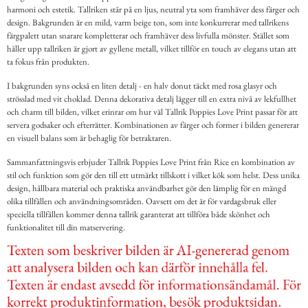
harmoni och estetik. Tallriken står på en ljus, neutral yta som framhäver dess färger och
design. Bakgrunden är en mild, varm beige ton, som inte konkurrerar med tallrikens
färgpalett utan snarare kompletterar och framhäver dess livfulla mönster. Stället som
håller upp tallriken är gjort av gyllene metall, vilket tillför en touch av elegans utan att
ta fokus från produkten.
I bakgrunden syns också en liten detalj - en halv donut täckt med rosa glasyr och
strösslad med vit choklad. Denna dekorativa detalj lägger till en extra nivå av lekfullhet
och charm till bilden, vilket erinrar om hur väl Tallrik Poppies Love Print passar för att
servera godsaker och efterrätter. Kombinationen av färger och former i bilden genererar
en visuell balans som är behaglig för betraktaren.
Sammanfattningsvis erbjuder Tallrik Poppies Love Print från Rice en kombination av
stil och funktion som gör den till ett utmärkt tillskott i vilket kök som helst. Dess unika
design, hållbara material och praktiska användbarhet gör den lämplig för en mängd
olika tillfällen och användningsområden. Oavsett om det är för vardagsbruk eller
speciella tillfällen kommer denna tallrik garanterat att tillföra både skönhet och
funktionalitet till din matservering.