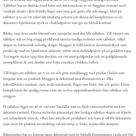
Tallriken har en distinkt rund form och kännetecknas av ett färgglatt mönster med
vertikala ränder i flera livfulla färger som rosa, gul, grön, blå och orange. Mitt på
tallriken syns en vit cirkel där ränderna avbryts och denna del kompletteras av ett
dekorativt hjärtformat tryck av chokladpulver som ger en lekfull kontrast.
Bilden visar även andra föremål som samspelar med den lilla tallriken. Till vänster om
tallriken står en hög mugg prydd med samma randiga mönster som tallriken, vilket
skapar en harmonisk enhetlig design. Muggen är fylld med en skummad dryck som
pryder sig med ett hjärtformat mönster, utfört med chokladpulver på en gräddvit topp.
Två sugrör sticker upp från drycken; ett vitt med guldprickar och ett guldglänsande
exemplifierar de små detaljer som höjer estetiken i bildens helhet.
Till höger om tallriken ser vi en vit och grön metallmugg med prickar i locket som
fungerar som en pudersil. Muggen är dekorerad med illustrationer av olika
kökstillbehör i mjukare, men ändå matchande, färger som blått, rött och grönt. Detta
kompletterar det randiga temat utan att ta över uppmärksamheten från tallriken och
muggen.
På tallriken ligger en del av vad som förefaller vara en färsk vattenmelonbit med ett
dekorativt strössel. Denna melonbit placerad på den brokiga tallriken skapar ett fräscht
och inbjudande intryck, vilket kan antyda att produkten inte bara är till för dekoration
utan även för praktisk användning vid servering av frukt, snacks eller desserter.
Bakgrunden har en ljusrosa tapet dekorerad med ett lekfullt blommönster i gula och blå