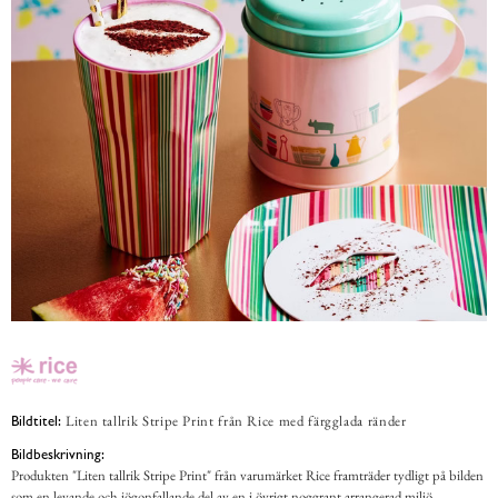
Liten tallrik Stripe Print från Rice med färgglada ränder
Bildtitel:
Bildbeskrivning:
Produkten "Liten tallrik Stripe Print" från varumärket Rice framträder tydligt på bilden
som en levande och iögonfallande del av en i övrigt noggrant arrangerad miljö.