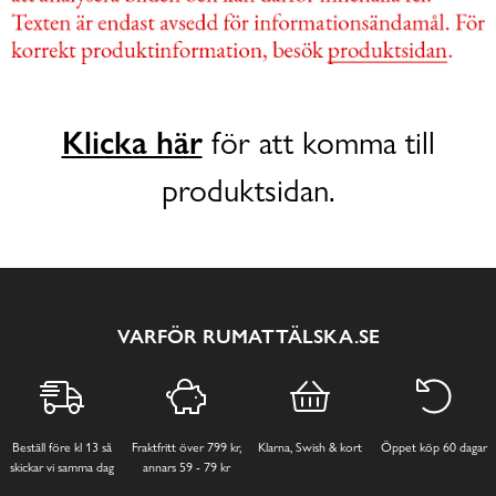
Klicka här
för att komma till
produktsidan.
VARFÖR RUMATTÄLSKA.SE
Beställ före kl 13 så
Fraktfritt över 799 kr,
Klarna, Swish & kort
Öppet köp 60 dagar
skickar vi samma dag
annars 59 - 79 kr