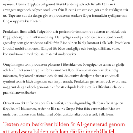
nyanser. Denna färgglada bakgrund förstärker den glada och livfulla känslan i
arrangemanget och belyser produkter från Rice på ett sätt som gör att de verkligen står
ut. Tapetens subtila design gör att produktens starkare färger framträder tydligare och
fångar uppmärksamheten.
Produkten, liten tallrik Stripe Print, är perfekt för dem som uppskattar en lekfull och
färgglad design i sin köksinredning. Det tydliga randiga mönstret är en utmärkande
egenskap som gör att denna tallrik från Rice blir en härlig kontrast i alla kök. Produkten
är också multifunktionell, lämpad för både vardagliga och festliga tillfällen, vilket
konstruktionen med robusta material understryker.
Omgivningen som produkten placerats i förstärker det övergripande temat av glädje
och lekfullhet som är typiskt för varumärket Rice. Kombinationen av de randiga
mönstren, färgkoordinationen och de små dekorativa detaljerna skapar en visuell
symfoni som är både angenäm och inspirerande. Produkten ger ett intryck av att vara
noggrant designad och genomtänkt för att erbjuda både estetisk tillfredsställelse och
praktisk användbarhet.
Oavsett om det är för en specifik temafest, en vardagsmiddag eller bara för att ge en
färgklick till köksserien, är denna lilla tallrik Stripe Print från varumärket Rice ett
underbart tillskott som bidrar med både funktionalitet och estetik i alla hem.