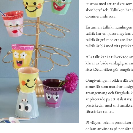
ljusrosa med ett ansikte som
skönhetsfläck. Tallriken har 
dominerande rosa.
En annan tallrik i samlingen 
tallrik har en ljusorange ka
tallrik är grå med ett ansi
tallrik är blå med vita prickar
Alla tallrikar är tillverkade a
klarar av både vardaglig anvä
lättskötta, vilket gör rengör
Omgivningen i bilden där Barn
atmosfär som matchar design
arrangemang och färgglada k
är placerade på ett stålsstaty
plastskedar med små ansikten
förstärker temat.
På väggen bakom produkterna 
de kan användas på fler sätt