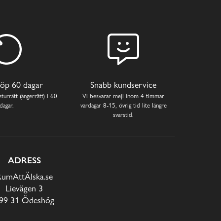
öp 60 dagar
Snabb kundservice
turrätt (ångerrätt) i 60
Vi besvarar mejl inom 4 timmar
dagar.
vardagar 8-15, övrig tid lite längre
svarstid.
ADRESS
RumAttÄlska.se
Lievägen 3
99 31 Ödeshög