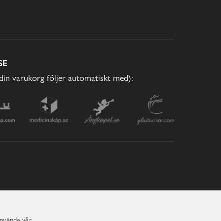
SE
(din varukorg följer automatiskt med):
använda vår