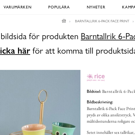
VARUMÄRKEN
POPULÄRA
NYHETER
KAMPA
BARNTALLRIK 6-PACK FACE PRINT
 bildsida för produkten
Barntallrik 6-Pa
icka här
för att komma till produktsid
Barntallrik 6-Pac
Bildtitel:
Bildbeskrivning:
Barntallrik 6-Pack Face Print
pryds av olika ansiktstryck. Va
måltidsstunderna roligare o
Setet innehåller sex tallrikar