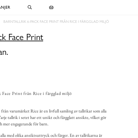
NJER
BARNTALLRIK 6-PACK FACE PRINT FRÅN RICE I FÄRGGLAD MILJÖ
ck Face Print
an.
k Face Print från Rice i färgglad miljö
 från varumärket Rice är en livfull samling av tallrikar som alla
rje tallrik i setet har ett unikt och färgglatt ansikte, vilket gör
ch mer engagerande för barn.
, alla med olika ansiktsuttryck och färger. En av tallrikarna är