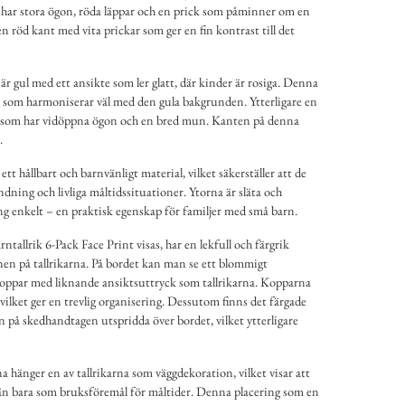
 har stora ögon, röda läppar och en prick som påminner om en
en röd kant med vita prickar som ger en fin kontrast till det
är gul med ett ansikte som ler glatt, där kinder är rosiga. Denna
nt som harmoniserar väl med den gula bakgrunden. Ytterligare en
kte som har vidöppna ögon och en bred mun. Kanten på denna
.
v ett hållbart och barnvänligt material, vilket säkerställer att de
ndning och livliga måltidssituationer. Ytorna är släta och
ing enkelt – en praktisk egenskap för familjer med små barn.
tallrik 6-Pack Face Print visas, har en lekfull och färgrik
en på tallrikarna. På bordet kan man se ett blommigt
oppar med liknande ansiktsuttryck som tallrikarna. Kopparna
, vilket ger en trevlig organisering. Dessutom finns det färgade
 på skedhandtagen utspridda över bordet, vilket ytterligare
hänger en av tallrikarna som väggdekoration, vilket visar att
 än bara som bruksföremål för måltider. Denna placering som en