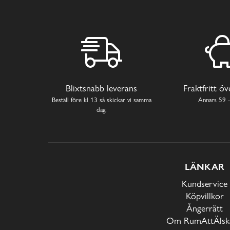
Blixtsnabb leverans
Fraktfritt ö
Beställ före kl 13 så skickar vi samma
Annars 59 -
dag.
LÄNKAR
Kundservice
Köpvillkor
Ångerrätt
Om RumAttÄlska