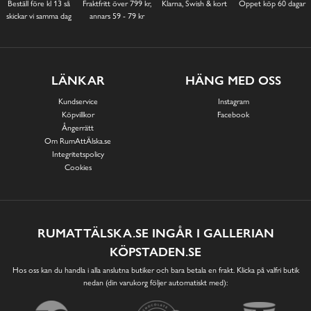
Beställ före kl 13 så
Fraktfritt över 799 kr,
Klarna, Swish & kort
Öppet köp 60 dagar
skickar vi samma dag
annars 59 - 79 kr
LÄNKAR
HÄNG MED OSS
Kundservice
Instagram
Köpvillkor
Facebook
Ångerrätt
Om RumAttÄlska.se
Integritetspolicy
Cookies
RUMATTÄLSKA.SE INGÅR I GALLERIAN
KÖPSTADEN.SE
Hos oss kan du handla i alla anslutna butiker och bara betala en frakt. Klicka på valfri butik
nedan (din varukorg följer automatiskt med):