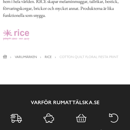
hem i hela världen. RICE skapar melaminmuggar, tallrikar, bestick,
förvaringskorgar, brickor och mycket annat. Produkterna är lika
funktionella som snygga.
VARUMÄRKEN
RICE
COTTON QUILT FLORAL FIESTA PRINT
VARFÖR RUMATTÄLSKA.SE