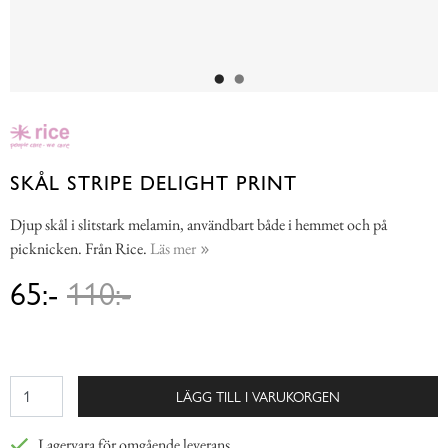
SKÅL STRIPE DELIGHT PRINT
Djup skål i slitstark melamin, användbart både i hemmet och på
picknicken. Från Rice.
Läs mer
65:-
110:-
LÄGG TILL I VARUKORGEN
Lagervara för omgående leverans