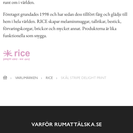
runt om i världen.
Företaget grundades 1998 och har sedan dess tillfört färg och glädje till
hem i hela världen. RICE skapar melaminmuggar, tallrikar, bestick,
förvaringskorgar, brickor och mycket annat. Produkterna är lika
funktionella som snygga.
VARUMÄRKEN
RICE
SKÅL STRIPE DELIGHT PRINT
VARFÖR RUMATTÄLSKA.SE