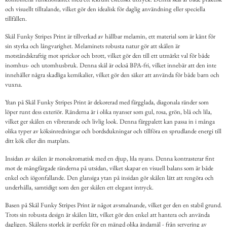
och visuellt tilltalande, vilket gör den idealisk för daglig användning eller speciella
tillfällen.
Skål Funky Stripes Print är tillverkad av hållbar melamin, ett material som är känt för
sin styrka och långvarighet. Melaminets robusta natur gör att skålen är
motståndskraftig mot sprickor och brott, vilket gör den till ett utmärkt val för både
inomhus- och utomhusbruk. Denna skål är också BPA-fri, vilket innebär att den inte
innehåller några skadliga kemikalier, vilket gör den säker att använda för både barn och
vuxna.
Ytan på Skål Funky Stripes Print är dekorerad med färgglada, diagonala ränder som
löper runt dess exteriör. Ränderna är i olika nyanser som gul, rosa, grön, blå och lila,
vilket ger skålen en vibrerande och livlig look. Denna färgpalett kan passa in i många
olika typer av köksinredningar och bordsdukningar och tillföra en sprudlande energi till
ditt kök eller din matplats.
Insidan av skålen är monokromatisk med en djup, lila nyans. Denna kontrasterar fint
mot de mångfärgade ränderna på utsidan, vilket skapar en visuell balans som är både
enkel och iögonfallande. Den glansiga ytan på insidan gör skålen lätt att rengöra och
underhålla, samtidigt som den ger skålen ett elegant intryck.
Basen på Skål Funky Stripes Print är något avsmalnande, vilket ger den en stabil grund.
Trots sin robusta design är skålen lätt, vilket gör den enkel att hantera och använda
dagligen. Skålens storlek är perfekt för en mängd olika ändamål - från servering av