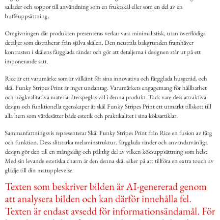
sallader och soppor till användning som en fruktskål eller som en del av en
bufféuppsättning.
Omgivningen där produkten presenteras verkar vara minimalistisk, utan överflödiga
detaljer som distraherar från själva skålen. Den neutrala bakgrunden framhäver
kontrasten i skålens färgglada ränder och gör att detaljerna i designen står ut på ett
imponerande sätt.
Rice är ett varumärke som är välkänt för sina innovativa och färgglada husgeråd, och
skål Funky Stripes Print är inget undantag. Varumärkets engagemang för hållbarhet
och högkvalitativa material återspeglas väl i denna produkt. Tack vare dess attraktiva
design och funktionella egenskaper är skål Funky Stripes Print ett utmärkt tillskott till
alla hem som värdesätter både estetik och praktikalitet i sina köksartiklar.
Sammanfattningsvis representerar Skål Funky Stripes Print från Rice en fusion av färg
och funktion. Dess slitstarka melaminstruktur, färgglada ränder och användarvänliga
design gör den till en mångsidig och pålitlig del av vilken köksuppsättning som helst.
Med sin levande estetiska charm är den denna skål säker på att tillföra en extra touch av
glädje till din matupplevelse.