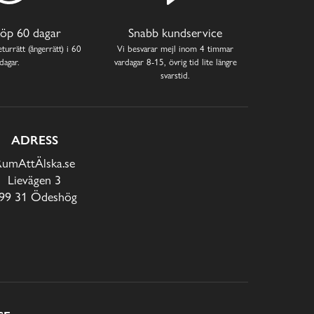
öp 60 dagar
Snabb kundservice
turrätt (ångerrätt) i 60
Vi besvarar mejl inom 4 timmar
dagar.
vardagar 8-15, övrig tid lite längre
svarstid.
ADRESS
RumAttÄlska.se
Lievägen 3
99 31 Ödeshög