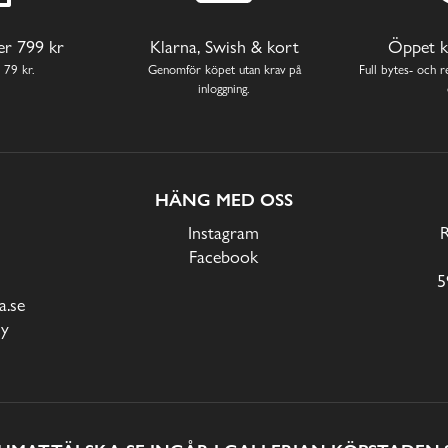
ver 799 kr
Klarna, Swish & kort
Öppet k
 79 kr.
Genomför köpet utan krav på
Full bytes- och re
inloggning.
HÄNG MED OSS
Instagram
Facebook
5
.se
cy