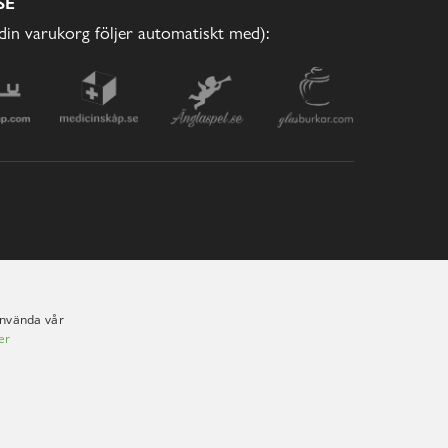
SE
(din varukorg följer automatiskt med):
använda vår
er