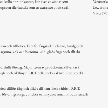
 med kulkant runt kanten, kan även användas som
Varumärk
 popcorn eller kanske som en extra stor godis skål.
Lev. art
Vikt: 370
hem och tillbehör, känt för färgstark melamin, handgjorda
dagsrum, kök och barnrum - allt i glada färger och allt du
arsfullt företag. Majoriteten av produkterna tillverkas i
regler och riktlinjer. RICE deltar också aktivt i stödprojekt
ss tillfört färg och glädje till hem i hela världen. RICE
k, förvaringskorgar, brickor och mycket annat. Produkterna är