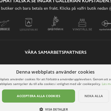
UMATTÄLSKA.SE INGÅR I GALLERIAN KÖPSTADEN.
 butiker och bara betala en frakt. Klicka på valfri butik nedan 
VÅRA SAMARBETSPARTNERS
Denna webbplats använder cookies
plats använder cookies för att förbättra användarupplevelsen. Genom att 
ebbplats samtycker du till alla cookies i enlighet med vår cookiepolicy.
Läs m
ACCEPTERA ALLA COOKIES
NEKA ALLA
VISA DETALJER