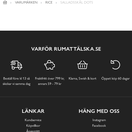
VARUMÄRKEN
RICE
SALLADSSKÅL DOTS
VARFÖR RUMATTÄLSKA.SE
Beställ före kl 13 så
Fraktfritt över 799 kr,
Klarna, Swish & kort
Öppet köp 60 dagar
skickar vi samma dag
annars 59 - 79 kr
LÄNKAR
HÄNG MED OSS
Kundservice
Instagram
Köpvillkor
Facebook
Ångerrätt