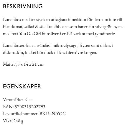
BESKRIVNING
Lunchbox med tre stycken uttagbara innerlådor för den som inte vill
blanda mat, sallad & sås. Lunchboxen som har en fin salviagrön nyans
med text You Go Girl finns även i en blå variant med rymdmotiv.
Lunchboxen kan användas i mikrovågsugn, frysen samt diskas i
diskmaskin, locket bör dock diskas i den övre korgen.
Mått: 7,5 x 14 x 21 cm.
EGENSKAPER
Varumärke:
Rice
EAN: 5708315202793
Lev. artikelnummer: BXLUN-YGG
Vikt: 248 g