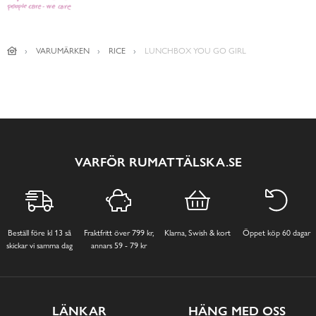
VARUMÄRKEN
RICE
LUNCHBOX YOU GO GIRL
VARFÖR RUMATTÄLSKA.SE
Beställ före kl 13 så
Fraktfritt över 799 kr,
Klarna, Swish & kort
Öppet köp 60 dagar
skickar vi samma dag
annars 59 - 79 kr
LÄNKAR
HÄNG MED OSS