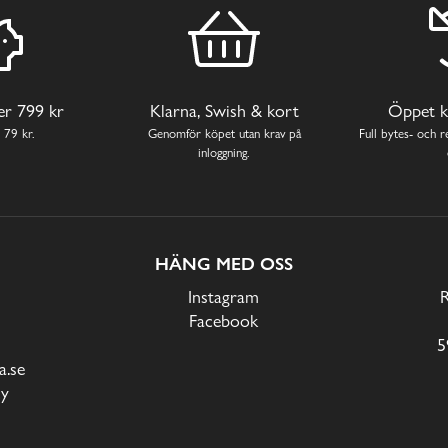
ver 799 kr
Klarna, Swish & kort
Öppet k
 79 kr.
Genomför köpet utan krav på
Full bytes- och re
inloggning.
HÄNG MED OSS
Instagram
Facebook
5
.se
cy