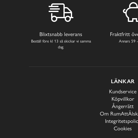
Blixtsnabb leverans
Fraktfritt ö
Beställ före kl 13 så skickar vi samma
Annars 59 -
dag.
LÄNKAR
Kundservice
Köpvillkor
Ångerrätt
Om RumAttÄlska
Integritetspoli
Cookies