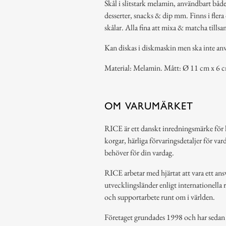
Skål i slitstark melamin, användbart båd
desserter, snacks & dip mm. Finns i flera
skålar. Alla fina att mixa & matcha tills
Kan diskas i diskmaskin men ska inte an
Material: Melamin. Mått: Ø 11 cm x 6 
OM VARUMÄRKET
RICE är ett danskt inredningsmärke för 
korgar, härliga förvaringsdetaljer för var
behöver för din vardag.
RICE arbetar med hjärtat att vara ett ansv
utvecklingsländer enligt internationella 
och supportarbete runt om i världen.
Företaget grundades 1998 och har sedan de