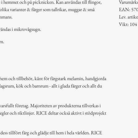
e i hemmet och på picknicken. Kan användas till flingor,
Varumärk
 olika varianter & färger som tallrikar, muggar & små
EAN: 57
ammans.
Lev. art
Vikt: 104
vändas i mikrovågsugn.
cm.
hem och tillbehör, känt för färgstark melamin, handgjorda
dagsrum, kök och barnrum - allt i glada färger och allt du
arsfullt företag. Majoriteten av produkterna tillverkas i
regler och riktlinjer. RICE deltar också aktivt i stödprojekt
ss tillfört färg och glädje till hem i hela världen. RICE