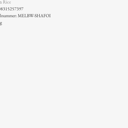
e:
Rice
08315257397
ikelnummer: MELBW-SHAFOI
 g