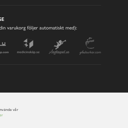
SE
(din varukorg följer automatiskt med):
använda vår
er