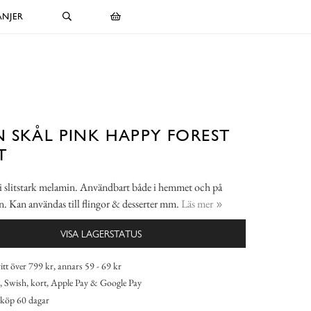
NJER
N SKÅL PINK HAPPY FOREST
T
i slitstark melamin. Användbart både i hemmet och på
. Kan användas till flingor & desserter mm.
Läs mer
VISA LAGERSTATUS
itt över 799 kr, annars 59 - 69 kr
 Swish, kort, Apple Pay & Google Pay
köp 60 dagar