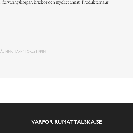
k, förvaringskorgar, brickor och mycket annat. Produkterna är
KÅL PINK HAPPY FOREST PRINT
VARFÖR RUMATTÄLSKA.SE