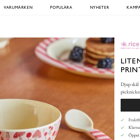
VARUMÄRKEN
POPULÄRA
NYHETER
KAMPA
LITE
PRIN
Djup skål 
picknicken
Fraktfr
Klarna,
Öppet 