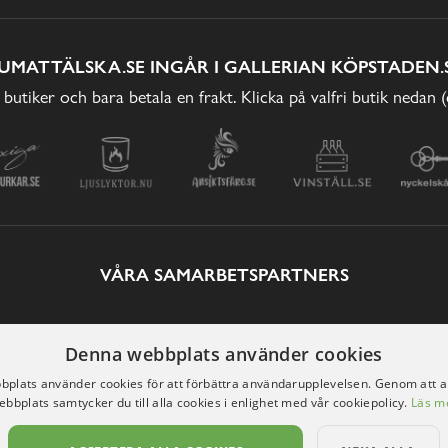
UMATTÄLSKA.SE INGÅR I GALLERIAN KÖPSTADEN.
 butiker och bara betala en frakt. Klicka på valfri butik nedan 
VÅRA SAMARBETSPARTNERS
Denna webbplats använder cookies
plats använder cookies för att förbättra användarupplevelsen. Genom att 
ebbplats samtycker du till alla cookies i enlighet med vår cookiepolicy.
Läs m