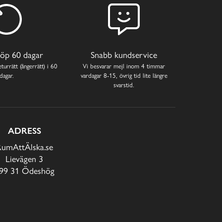
öp 60 dagar
Snabb kundservice
turrätt (ångerrätt) i 60
Vi besvarar mejl inom 4 timmar
dagar.
vardagar 8-15, övrig tid lite längre
svarstid.
ADRESS
RumAttÄlska.se
Lievägen 3
99 31 Ödeshög