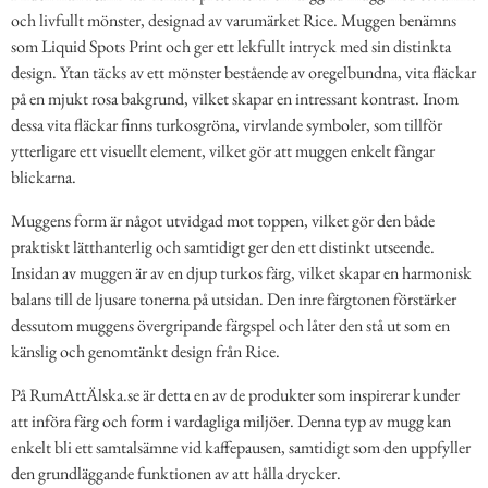
och livfullt mönster, designad av varumärket Rice. Muggen benämns
som Liquid Spots Print och ger ett lekfullt intryck med sin distinkta
design. Ytan täcks av ett mönster bestående av oregelbundna, vita fläckar
på en mjukt rosa bakgrund, vilket skapar en intressant kontrast. Inom
dessa vita fläckar finns turkosgröna, virvlande symboler, som tillför
ytterligare ett visuellt element, vilket gör att muggen enkelt fångar
blickarna.
Muggens form är något utvidgad mot toppen, vilket gör den både
praktiskt lätthanterlig och samtidigt ger den ett distinkt utseende.
Insidan av muggen är av en djup turkos färg, vilket skapar en harmonisk
balans till de ljusare tonerna på utsidan. Den inre färgtonen förstärker
dessutom muggens övergripande färgspel och låter den stå ut som en
känslig och genomtänkt design från Rice.
På RumAttÄlska.se är detta en av de produkter som inspirerar kunder
att införa färg och form i vardagliga miljöer. Denna typ av mugg kan
enkelt bli ett samtalsämne vid kaffepausen, samtidigt som den uppfyller
den grundläggande funktionen av att hålla drycker.