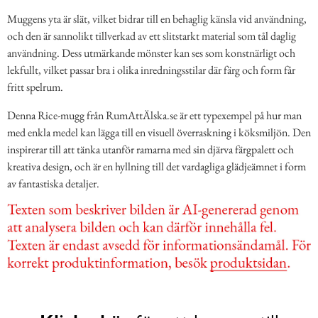
Muggens yta är slät, vilket bidrar till en behaglig känsla vid användning,
och den är sannolikt tillverkad av ett slitstarkt material som tål daglig
användning. Dess utmärkande mönster kan ses som konstnärligt och
lekfullt, vilket passar bra i olika inredningsstilar där färg och form får
fritt spelrum.
Denna Rice-mugg från RumAttÄlska.se är ett typexempel på hur man
med enkla medel kan lägga till en visuell överraskning i köksmiljön. Den
inspirerar till att tänka utanför ramarna med sin djärva färgpalett och
kreativa design, och är en hyllning till det vardagliga glädjeämnet i form
av fantastiska detaljer.