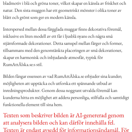
bladmotiv i blå och gröna toner, vilket skapar en känsla av friskhet och
natur. Den sista muggen har ett geometriskt mönster i olika toner av
blått och grönt som ger en modern känsla.
Interspersed mellan dessa färgglada muggar finns dekorativa föremål,
inklusive en liten modell av ett får i ljusblå nyans och några små
stjärnformade dekorationer. Detta samspel mellan färger och former,
tillsammans med den genomtänkta placeringen av små dekorationer,
skapar en harmonisk och inbjudande atmosfär, typisk för
RumAttÄlska.se:s stil.
Bilden fångar essensen av vad RumAttÄlska.se erbjuder sina kunder;
möjligheten att upptäcka och utforska ett spännande utbud av
inredningsprodukter. Genom dessa noggrant utvalda föremål kan
kunderna hitta en möjlighet att addera personliga, stilfulla och samtidigt
funktionella element till sina hem.