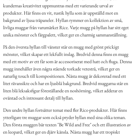
kundernas kreativitet uppmuntras med ett varierande urval av
produkter. Här finns en vit, rustik hylla som är uppställd mot en
bakgrund av ljusa träpaneler. Hyllan rymmer en kollektion av små,
livliga muggar från varumärket Rice. Varje mugg på hyllan har sitt eget
unika mönster och färgpalett, vilket ger en charmig sammanställning.
På den översta hyllan till vänster står en mugg med grönt prickigt
mönster, vilket skapar ett lekfullt inslag. Bredvid denna finns en mugg
med ett motiv av ett får som är accessoriserat med hatt och fluga. Denna
mugg innehåller även några stående torkade vetestrå, vilket ger en
naturlig touch till kompositionen. Nästa mugg är dekorerad med ett
litet rävansikte och har en ljusblå bakgrund. Bredvid muggarna står en
liten blå leksaksfigur föreställande en noshörning, vilket adderar en
oväntad och intressant detalj till hyllan.
Den undre hyllan fortsätter temat med fler Rice-produkter. Här finns
ytterligare tre muggar som också pryder hyllan med sina olika teman.
Den första muggen bär texten "Be Wild and Free" och ett illustration av
en leopard, vilket ger en djärv känsla. Nästa mugg har ett tropiskt