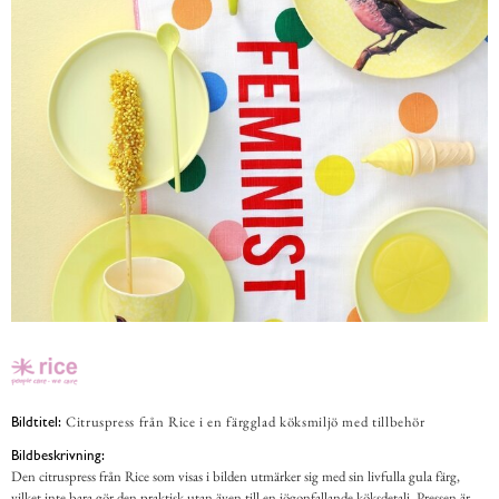
Citruspress från Rice i en färgglad köksmiljö med tillbehör
Bildtitel:
Bildbeskrivning:
Den citruspress från Rice som visas i bilden utmärker sig med sin livfulla gula färg,
vilket inte bara gör den praktisk utan även till en iögonfallande köksdetalj. Pressen är