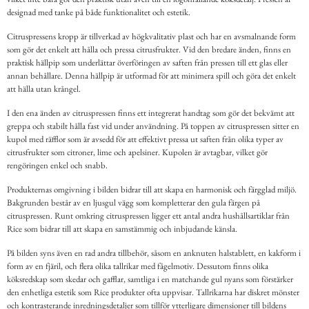
designad med tanke på både funktionalitet och estetik.
Citruspressens kropp är tillverkad av högkvalitativ plast och har en avsmalnande form
som gör det enkelt att hålla och pressa citrusfrukter. Vid den bredare änden, finns en
praktisk hällpip som underlättar överföringen av saften från pressen till ett glas eller
annan behållare. Denna hällpip är utformad för att minimera spill och göra det enkelt
att hälla utan krångel.
I den ena änden av citruspressen finns ett integrerat handtag som gör det bekvämt att
greppa och stabilt hålla fast vid under användning. På toppen av citruspressen sitter en
kupol med räfflor som är avsedd för att effektivt pressa ut saften från olika typer av
citrusfrukter som citroner, lime och apelsiner. Kupolen är avtagbar, vilket gör
rengöringen enkel och snabb.
Produkternas omgivning i bilden bidrar till att skapa en harmonisk och färgglad miljö.
Bakgrunden består av en ljusgul vägg som kompletterar den gula färgen på
citruspressen. Runt omkring citruspressen ligger ett antal andra hushållsartiklar från
Rice som bidrar till att skapa en samstämmig och inbjudande känsla.
På bilden syns även en rad andra tillbehör, såsom en anknuten halstablett, en kakform i
form av en fjäril, och flera olika tallrikar med fågelmotiv. Dessutom finns olika
köksredskap som skedar och gafflar, samtliga i en matchande gul nyans som förstärker
den enhetliga estetik som Rice produkter ofta uppvisar. Tallrikarna har diskret mönster
och kontrasterande inredningsdetaljer som tillför ytterligare dimensioner till bildens