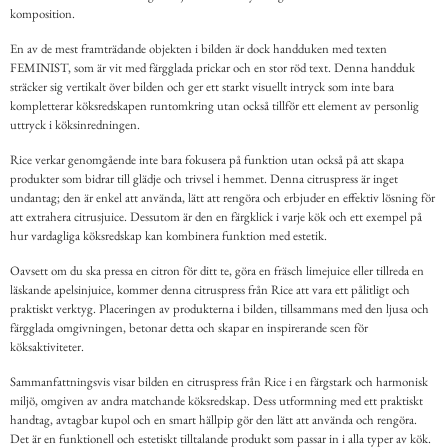
komposition.
En av de mest framträdande objekten i bilden är dock handduken med texten
FEMINIST, som är vit med färgglada prickar och en stor röd text. Denna handduk
sträcker sig vertikalt över bilden och ger ett starkt visuellt intryck som inte bara
kompletterar köksredskapen runtomkring utan också tillför ett element av personlig
uttryck i köksinredningen.
Rice verkar genomgående inte bara fokusera på funktion utan också på att skapa
produkter som bidrar till glädje och trivsel i hemmet. Denna citruspress är inget
undantag; den är enkel att använda, lätt att rengöra och erbjuder en effektiv lösning för
att extrahera citrusjuice. Dessutom är den en färgklick i varje kök och ett exempel på
hur vardagliga köksredskap kan kombinera funktion med estetik.
Oavsett om du ska pressa en citron för ditt te, göra en fräsch limejuice eller tillreda en
läskande apelsinjuice, kommer denna citruspress från Rice att vara ett pålitligt och
praktiskt verktyg. Placeringen av produkterna i bilden, tillsammans med den ljusa och
färgglada omgivningen, betonar detta och skapar en inspirerande scen för
köksaktiviteter.
Sammanfattningsvis visar bilden en citruspress från Rice i en färgstark och harmonisk
miljö, omgiven av andra matchande köksredskap. Dess utformning med ett praktiskt
handtag, avtagbar kupol och en smart hällpip gör den lätt att använda och rengöra.
Det är en funktionell och estetiskt tilltalande produkt som passar in i alla typer av kök.