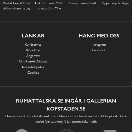
Beställ före kl 13 så
Fraktfritt över 799 kr,
Klarna, Swish & kort
Öppet köp 60 dagar
skickar vi samma dag
annars 59 - 79 kr
LÄNKAR
HÄNG MED OSS
Kundservice
Instagram
Köpvillkor
Facebook
Ångerrätt
Om RumAttÄlska.se
Integritetspolicy
Cookies
RUMATTÄLSKA.SE INGÅR I GALLERIAN
KÖPSTADEN.SE
Hos oss kan du handla i alla anslutna butiker och bara betala en frakt. Klicka på valfri butik
nedan (din varukorg följer automatiskt med):