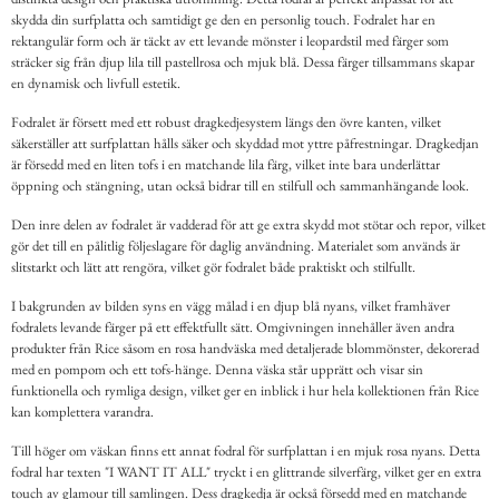
skydda din surfplatta och samtidigt ge den en personlig touch. Fodralet har en
rektangulär form och är täckt av ett levande mönster i leopardstil med färger som
sträcker sig från djup lila till pastellrosa och mjuk blå. Dessa färger tillsammans skapar
en dynamisk och livfull estetik.
Fodralet är försett med ett robust dragkedjesystem längs den övre kanten, vilket
säkerställer att surfplattan hålls säker och skyddad mot yttre påfrestningar. Dragkedjan
är försedd med en liten tofs i en matchande lila färg, vilket inte bara underlättar
öppning och stängning, utan också bidrar till en stilfull och sammanhängande look.
Den inre delen av fodralet är vadderad för att ge extra skydd mot stötar och repor, vilket
gör det till en pålitlig följeslagare för daglig användning. Materialet som används är
slitstarkt och lätt att rengöra, vilket gör fodralet både praktiskt och stilfullt.
I bakgrunden av bilden syns en vägg målad i en djup blå nyans, vilket framhäver
fodralets levande färger på ett effektfullt sätt. Omgivningen innehåller även andra
produkter från Rice såsom en rosa handväska med detaljerade blommönster, dekorerad
med en pompom och ett tofs-hänge. Denna väska står upprätt och visar sin
funktionella och rymliga design, vilket ger en inblick i hur hela kollektionen från Rice
kan komplettera varandra.
Till höger om väskan finns ett annat fodral för surfplattan i en mjuk rosa nyans. Detta
fodral har texten "I WANT IT ALL" tryckt i en glittrande silverfärg, vilket ger en extra
touch av glamour till samlingen. Dess dragkedja är också försedd med en matchande