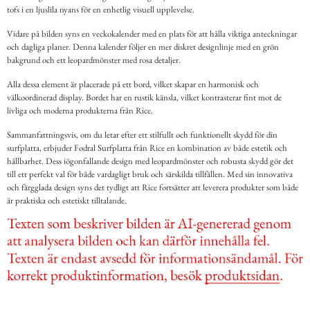
tofs i en ljuslila nyans för en enhetlig visuell upplevelse.
Vidare på bilden syns en veckokalender med en plats för att hålla viktiga anteckningar
och dagliga planer. Denna kalender följer en mer diskret designlinje med en grön
bakgrund och ett leopardmönster med rosa detaljer.
Alla dessa element är placerade på ett bord, vilket skapar en harmonisk och
välkoordinerad display. Bordet har en rustik känsla, vilket kontrasterar fint mot de
livliga och moderna produkterna från Rice.
Sammanfattningsvis, om du letar efter ett stilfullt och funktionellt skydd för din
surfplatta, erbjuder Fodral Surfplatta från Rice en kombination av både estetik och
hållbarhet. Dess iögonfallande design med leopardmönster och robusta skydd gör det
till ett perfekt val för både vardagligt bruk och särskilda tillfällen. Med sin innovativa
och färgglada design syns det tydligt att Rice fortsätter att leverera produkter som både
är praktiska och estetiskt tilltalande.