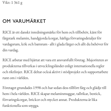
Vikt: 1 361 g
OM VARUMÄRKET
RICE är ett danskt inredningsmärke för hem och tillbehör, känt för
färgstark melamin, handgjorda korgar, härliga förvaringsdetaljer för
vardagsrum, kök och barnrum - allt i glada färger och allt du behöver för
din vardag.
RICE arbetar med hjärtat att vara ett ansvarsfullt företag. Majoriteten av
produkterna tillverkas i utvecklingsländer enligt internationella regler
och riktlinjer. RICE deltar också aktivt i stödprojekt och supportarbete
runt om i världen.
Företaget grundades 1998 och har sedan dess tillfört färg och glädje till
hem i hela världen. RICE skapar melaminmuggar, tallrikar, bestick,
förvaringskorgar, brickor och mycket annat. Produkterna är lika
funktionella som snygga.