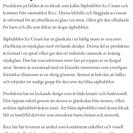
Produkten på bilden är en leksak som kallas Såpbubblor Ice Cream och
kommer från varumärket Rice. Denna lekfulla och färgglada accessoar
är utformad för att efterlikna en glass i en strut, vilket gör den tilltalande
för barn och alla som älskar att skapa såpbubblor.
Såpbubblor Ice Cream har en glasskula i en härlig nyans av rosa som
efterliknar en mjukglass med virvlande detaljer. Denna del av produkten
är formad i en spiral vilket ger den ett realistiskt utseende av krämig
mjukglass. Den här rosa sektionen sitter fast på toppen av en ljusgul
strut. Struten är texturerad med ett klassiskt rutmönster som ytterligare
förstärker illusionen av en riktig glasstrut. Struten är bekväm att hålla i
och erbjuder ett stadigt grepp för den som ska blåsa såpbubblor.
Produkten har en lockande design som är både kreativ och funktionell.
Den öppnas enkelt genom att skruva av glasskulan från struten, vilket
avslöjar såpbubbelvätskan inuti. Att blåsa såpbubblor med denna leksak
blir en lustfylld aktivitet som stimulerar barns fantasi och motorik.
Rice har här levererat en artikel som kombinerar enkelhet och visuell