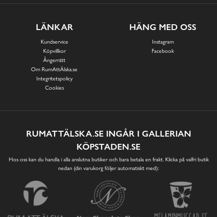
LÄNKAR
HÄNG MED OSS
Kundservice
Instagram
Köpvillkor
Facebook
Ångerrätt
Om RumAttÄlska.se
Integritetspolicy
Cookies
RUMATTÄLSKA.SE INGÅR I GALLERIAN
KÖPSTADEN.SE
Hos oss kan du handla i alla anslutna butiker och bara betala en frakt. Klicka på valfri butik
nedan (din varukorg följer automatiskt med):