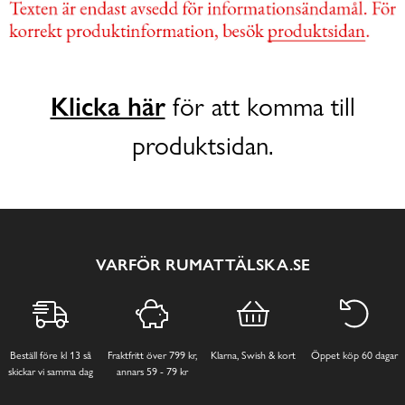
Klicka här
för att komma till
produktsidan.
VARFÖR RUMATTÄLSKA.SE
Beställ före kl 13 så
Fraktfritt över 799 kr,
Klarna, Swish & kort
Öppet köp 60 dagar
skickar vi samma dag
annars 59 - 79 kr