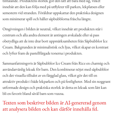
tilltalande. Produktens storlek gör den lätt att bära med sig, vilket
innebär att den kan följa med på utflykter till parken, lekplatsen eller
semestern vid stranden. Föräldrar uppskattar den praktiska designen
som minimerar spill och håller såpbubblorna fräscha längre.
Omgivningen i bilden är neutral, vilket innebär att produkten står i
centrum och alla andra element är antingen avskalade eller så pass
obetydliga att de inte drar bort uppmärksamheten från Såpbubblor Ice
Cream. Bakgrunden är minimalistisk och ljus, vilket skapar en kontrast
och lyfter fram de pastellfärgade tonerna i produkten.
Sammanfattningsvis är Såpbubblor Ice Cream från Rice en charmig och
användarvänlig leksak för barn. Den kombinerar nöjet med såpbubblor
och det visuella tilltalet av en färgglad glass, vilket gör det till en
attraktiv produkt i både lekparken och på festligheter. Med sin noggrant
utformade design och praktiska storlek är detta en leksak som lätt kan
bli en favorit bland såväl barn som vuxna.