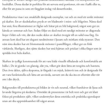
hushållet. Dessa skedar är perfekta för att servera små portioner, rör om i kaffe eller te,
eller för att passa in som ett färgglatt inslag vid dessertbordet.
Produkterna visas i sex smakfullt designade exemplar, var och en med ett unikt mönster
på skaftet. Ett av skedsskaften pryds av ett bladmotiv i mint- och blågrönt. Nästa sked
har små, fina illustrationer av fåglar och båtar på en blå bakgrund, något som ger en
känsla av sommar och hav. Sedan följer en sked med ett randigt mönster av diagonala
linjer i blått och vitt, där den nedre delen av skaftet övergår till en solid rosa färg. En
annan kort sked har ett elegant randmönster i ljusare och mörkare röda nyanser. Den
näst sista skeden har ett blomstrande mönster i pastellfärger, vilket ger en frisk
vårkänsla. Slutligen, den sjätte skeden har små hjärtan och prickar i olika färger som är
spridda över hela skaftet.
Skaften är tydligt konstruerade för att vara både visuellt tilltalande och komfortabla att
hålla i. De är gjorda i en glansig, slät yta, vilket gör dem lätta att rengöra och hantera.
Den övre delen, själva skoporna, är färgade i en mjuk, krämvit ton och är designade för
att vara funktionella och lätta att använda, oavsett om du ska äta en efterrätt eller rör
om i din dryck.
Bakgrunden till produkterna på bilden är vit och neutral, vilket framhäver de ljusa och
levande färgerna på skedarna. Området de presenteras i är helt rent och ger ett klart
fokus på produkten själv, vilket understryker deras estetiska och praktiska egenskaper
utan att dra uppmärksamhet till något annat.