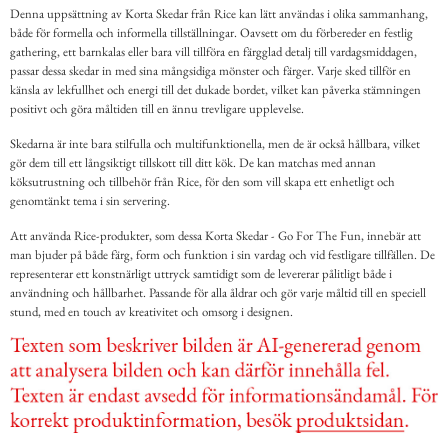
Denna uppsättning av Korta Skedar från Rice kan lätt användas i olika sammanhang,
både för formella och informella tillställningar. Oavsett om du förbereder en festlig
gathering, ett barnkalas eller bara vill tillföra en färgglad detalj till vardagsmiddagen,
passar dessa skedar in med sina mångsidiga mönster och färger. Varje sked tillför en
känsla av lekfullhet och energi till det dukade bordet, vilket kan påverka stämningen
positivt och göra måltiden till en ännu trevligare upplevelse.
Skedarna är inte bara stilfulla och multifunktionella, men de är också hållbara, vilket
gör dem till ett långsiktigt tillskott till ditt kök. De kan matchas med annan
köksutrustning och tillbehör från Rice, för den som vill skapa ett enhetligt och
genomtänkt tema i sin servering.
Att använda Rice-produkter, som dessa Korta Skedar - Go For The Fun, innebär att
man bjuder på både färg, form och funktion i sin vardag och vid festligare tillfällen. De
representerar ett konstnärligt uttryck samtidigt som de levererar pålitligt både i
användning och hållbarhet. Passande för alla åldrar och gör varje måltid till en speciell
stund, med en touch av kreativitet och omsorg i designen.