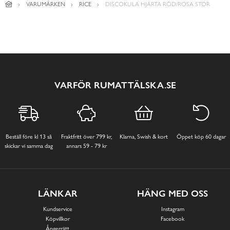
VARUMÄRKEN
RICE
DISCOKULA HJÄRTA RÖD/ROSA STOR
VARFÖR RUMATTÄLSKA.SE
Beställ före kl 13 så
Fraktfritt över 799 kr,
Klarna, Swish & kort
Öppet köp 60 dagar
skickar vi samma dag
annars 59 - 79 kr
LÄNKAR
HÄNG MED OSS
Kundservice
Instagram
Köpvillkor
Facebook
Ångerrätt