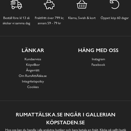
Beställ före kl 13 så
Fraktfritt över 799 kr,
Klarna, Swish & kort
Öppet köp 60 dagar
skickar vi samma dag
annars 59 - 79 kr
LÄNKAR
HÄNG MED OSS
Kundservice
Instagram
Köpvillkor
Facebook
Ångerrätt
Om RumAttÄlska.se
Integritetspolicy
Cookies
RUMATTÄLSKA.SE INGÅR I GALLERIAN
KÖPSTADEN.SE
Hos oss kan du handla i alla anslutna butiker och bara betala en frakt. Klicka på valfri butik