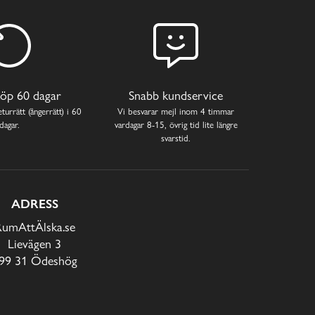
öp 60 dagar
Snabb kundservice
turrätt (ångerrätt) i 60
Vi besvarar mejl inom 4 timmar
dagar.
vardagar 8-15, övrig tid lite längre
svarstid.
ADRESS
RumAttÄlska.se
Lievägen 3
99 31 Ödeshög