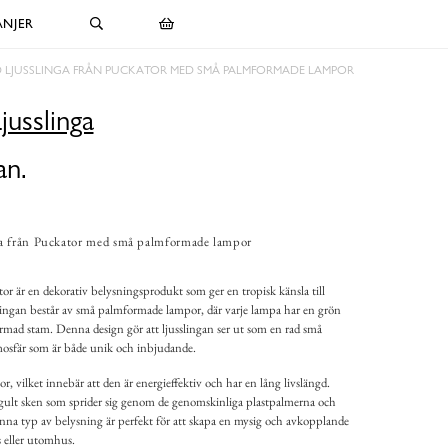
NJER
D LJUSSLINGA FRÅN PUCKATOR MED SMÅ PALMFORMADE LAMPOR
usslinga
an.
a från Puckator med små palmformade lampor
r är en dekorativ belysningsprodukt som ger en tropisk känsla till
lingan består av små palmformade lampor, där varje lampa har en grön
rmad stam. Denna design gör att ljusslingan ser ut som en rad små
mosfär som är både unik och inbjudande.
 vilket innebär att den är energieffektiv och har en lång livslängd.
ult sken som sprider sig genom de genomskinliga plastpalmerna och
enna typ av belysning är perfekt för att skapa en mysig och avkopplande
 eller utomhus.