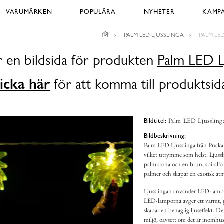
VARUMÄRKEN
POPULÄRA
NYHETER
KAMPA
PALM LED LJUSSLINGA
PALM LE
r en bildsida för produkten
Palm LED Lj
icka här
för att komma till produktsid
Palm LED Ljussling
Bildtitel:
Bildbeskrivning:
Palm LED Ljusslinga från Puckato
vilket utrymme som helst. Ljuss
palmkrona och en brun, spiralfo
palmer och skapar en exotisk at
Ljusslingan använder LED-lampor,
LED-lamporna avger ett varmt, g
skapar en behaglig ljuseffekt. D
miljö, oavsett om det är inomhus