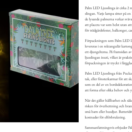
Palm LED Ljusslinga är cirka 2 m
slingan. Varje lampa sitter på en 
de lysande palmerna verkar sväva 
att placera var som helst utan at
för trädgårdsfester, balkonger, 
Förpackningen som Palm LED Ljus
levereras i en rektangulär karto
ett djungeltema. På framsidan av
ljusslingan inuti, vilket är prak
förpackningen är tryckt i färgg
Palm LED Ljusslinga från Puckat
tak, eller fönsterkarmar för att 
som en del av en bordsdekoration 
att forma efter olika behov och y
När det gäller hållbarhet och sä
risken för överhettning och brand
små barn eller husdjur. Batteridr
kostnader för elförbrukning.
Sammanfattningsvis erbjuder Pal