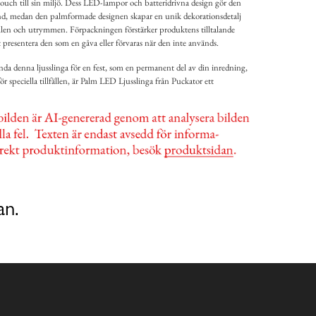
sk touch till sin miljö. Dess LED-lampor och batteridrivna design gör den
änd, medan den palmformade designen skapar en unik dekorationsdetalj
lfällen och utrymmen. Förpackningen förstärker produktens tilltalande
 presentera den som en gåva eller förvaras när den inte används.
da denna ljusslinga för en fest, som en permanent del av din inredning,
 för speciella tillfällen, är Palm LED Ljusslinga från Puckator ett
an.