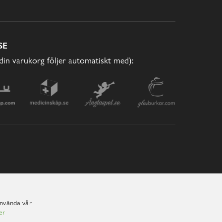
SE
(din varukorg följer automatiskt med):
använda vår
er