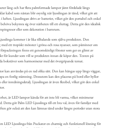
eter lång och har flera palmformade lampor jämt fördelade längs
klar kabel som nästan blir osynlig när ljusslingan är tänd, vilket gör att
i luften. Ljusslingan drivs av batterier, vilket gör den portabel och enkel
t behöva bekymra sig över närheten till ett eluttag. Detta gör den idealisk
campingresor eller som dekoration i barnrum.
slinga kommer i är lika tilltalande som själva produkten. Den
ng med ett tropiskt mönster i gröna och rosa nyanser, som påminner om
 förpackningen finns ett genomskinligt fönster som ger en glimt av
tiskt för kunder som vill se produkten innan de köper den. Texten på
lada bokstäver som harmoniserar med det övergripande temat.
or kan användas på en rad olika sätt. Den kan hängas upp längs väggar,
skapa en festlig stämning. Dessutom kan den placeras på bord eller hyllor
eller inredningsdetalj. Ljusslingan är även flexibel, vilket gör den enkel
tor.
kerhet, är LED-lampor kända för att inte bli varma, vilket minimerar
. Detta gör Palm LED Ljusslinga till ett bra val, även för familjer med
iften gör också att den kan lämnas tänd under längre perioder utan stora
m LED Ljusslinga från Puckator en charmig och funktionell lösning för