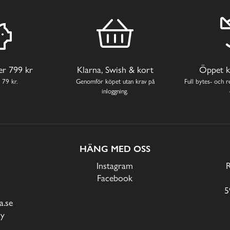
ver 799 kr
Klarna, Swish & kort
Öppet k
 79 kr.
Genomför köpet utan krav på
Full bytes- och re
inloggning.
HÄNG MED OSS
Instagram
Facebook
5
.se
cy