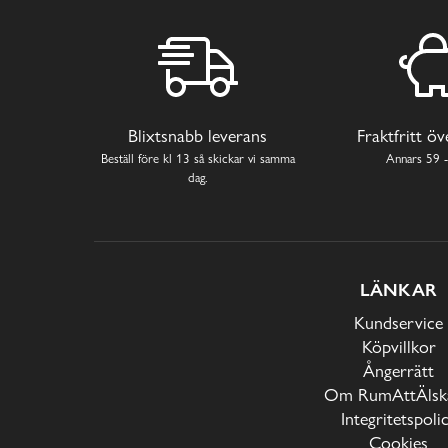
Blixtsnabb leverans
Fraktfritt ö
Beställ före kl 13 så skickar vi samma
Annars 59 -
dag.
LÄNKAR
Kundservice
Köpvillkor
Ångerrätt
Om RumAttÄlska
Integritetspoli
Cookies