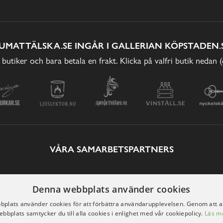
UMATTÄLSKA.SE INGÅR I GALLERIAN KÖPSTADEN.
 butiker och bara betala en frakt. Klicka på valfri butik nedan 
VÅRA SAMARBETSPARTNERS
Denna webbplats använder cookies
plats använder cookies för att förbättra användarupplevelsen. Genom att 
ebbplats samtycker du till alla cookies i enlighet med vår cookiepolicy.
Läs m