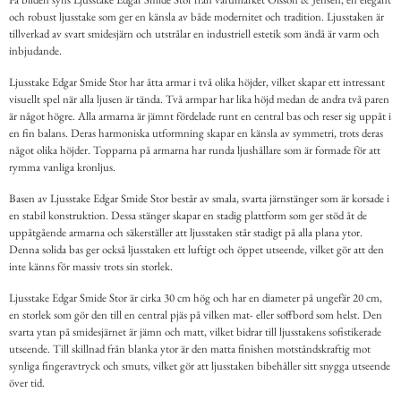
och robust ljusstake som ger en känsla av både modernitet och tradition. Ljusstaken är
tillverkad av svart smidesjärn och utstrålar en industriell estetik som ändå är varm och
inbjudande.
Ljusstake Edgar Smide Stor har åtta armar i två olika höjder, vilket skapar ett intressant
visuellt spel när alla ljusen är tända. Två armpar har lika höjd medan de andra två paren
är något högre. Alla armarna är jämnt fördelade runt en central bas och reser sig uppåt i
en fin balans. Deras harmoniska utformning skapar en känsla av symmetri, trots deras
något olika höjder. Topparna på armarna har runda ljushållare som är formade för att
rymma vanliga kronljus.
Basen av Ljusstake Edgar Smide Stor består av smala, svarta järnstänger som är korsade i
en stabil konstruktion. Dessa stänger skapar en stadig plattform som ger stöd åt de
uppåtgående armarna och säkerställer att ljusstaken står stadigt på alla plana ytor.
Denna solida bas ger också ljusstaken ett luftigt och öppet utseende, vilket gör att den
inte känns för massiv trots sin storlek.
Ljusstake Edgar Smide Stor är cirka 30 cm hög och har en diameter på ungefär 20 cm,
en storlek som gör den till en central pjäs på vilken mat- eller soffbord som helst. Den
svarta ytan på smidesjärnet är jämn och matt, vilket bidrar till ljusstakens sofistikerade
utseende. Till skillnad från blanka ytor är den matta finishen motståndskraftig mot
synliga fingeravtryck och smuts, vilket gör att ljusstaken bibehåller sitt snygga utseende
över tid.