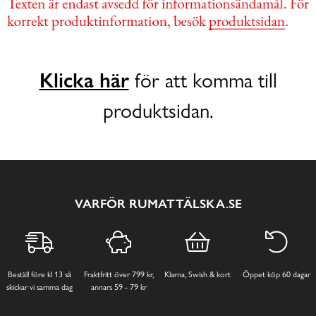
Klicka här
för att komma till
produktsidan.
VARFÖR RUMATTÄLSKA.SE
Beställ före kl 13 så
Fraktfritt över 799 kr,
Klarna, Swish & kort
Öppet köp 60 dagar
skickar vi samma dag
annars 59 - 79 kr