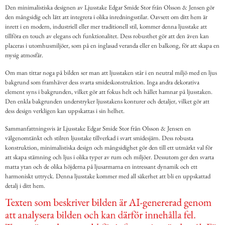
Den minimalistiska designen av Ljusstake Edgar Smide Stor från Olsson & Jensen gör
den mångsidig och lätt att integrera i olika inredningsstilar. Oavsett om ditt hem är
inrett i en modern, industriell eller mer traditionell stil, kommer denna ljusstake att
tillföra en touch av elegans och funktionalitet. Dess robusthet gör att den även kan
placeras i utomhusmiljöer, som på en inglasad veranda eller en balkong, för att skapa en
mysig atmosfär.
Om man tittar noga på bilden ser man att ljusstaken står i en neutral miljö med en ljus
bakgrund som framhäver dess svarta smideskonstruktion. Inga andra dekorativa
element syns i bakgrunden, vilket gör att fokus helt och hållet hamnar på ljusstaken.
Den enkla bakgrunden understryker ljusstakens konturer och detaljer, vilket gör att
dess design verkligen kan uppskattas i sin helhet.
Sammanfattningsvis är Ljusstake Edgar Smide Stor från Olsson & Jensen en
välgenomtänkt och stilren ljusstake tillverkad i svart smidesjärn. Dess robusta
konstruktion, minimalistiska design och mångsidighet gör den till ett utmärkt val för
att skapa stämning och ljus i olika typer av rum och miljöer. Dessutom ger den svarta
matta ytan och de olika höjderna på ljusarmarna en intressant dynamik och ett
harmoniskt uttryck. Denna ljusstake kommer med all säkerhet att bli en uppskattad
detalj i ditt hem.