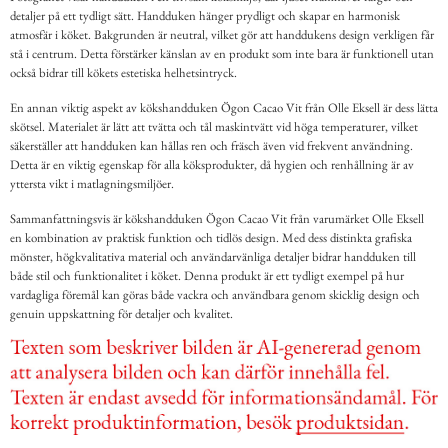
detaljer på ett tydligt sätt. Handduken hänger prydligt och skapar en harmonisk
atmosfär i köket. Bakgrunden är neutral, vilket gör att handdukens design verkligen får
stå i centrum. Detta förstärker känslan av en produkt som inte bara är funktionell utan
också bidrar till kökets estetiska helhetsintryck.
En annan viktig aspekt av kökshandduken Ögon Cacao Vit från Olle Eksell är dess lätta
skötsel. Materialet är lätt att tvätta och tål maskintvätt vid höga temperaturer, vilket
säkerställer att handduken kan hållas ren och fräsch även vid frekvent användning.
Detta är en viktig egenskap för alla köksprodukter, då hygien och renhållning är av
yttersta vikt i matlagningsmiljöer.
Sammanfattningsvis är kökshandduken Ögon Cacao Vit från varumärket Olle Eksell
en kombination av praktisk funktion och tidlös design. Med dess distinkta grafiska
mönster, högkvalitativa material och användarvänliga detaljer bidrar handduken till
både stil och funktionalitet i köket. Denna produkt är ett tydligt exempel på hur
vardagliga föremål kan göras både vackra och användbara genom skicklig design och
genuin uppskattning för detaljer och kvalitet.