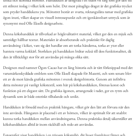
unika och ikoniska mönster. Handduken är designad i en tidlös vit färg som gör den till
ett stilrent inslag i vilket kök som helst. Det mest påtagliga draget är det grafiska trycket
som pryder handdukens yta. Mönstret består av svarta, rektangulära ramar med grafiska
ögon inuti, vilket skapar en visuell intressepunkt och ett igenkännbart uttryck som är
synonymt med Olle Eksells designarbete.
Denna kökshandduk är tillverkad av högkvalitativt material, vilket ger den en mjuk och
samtidigt hållbar textur. Materialet är absorberande och praktiskt för daglig
användning i köket, vare sig det handlar om att torka händerna, torka av ytor eller
hantera varma kokkärl. Storleken på handduken bidrar också till dess funktionalitet, då
den är tillräckligt stor för att användas på många olika sätt.
Designen med namnet Ögon Cacao har en lång historia och är tätt förknippad med det
varumärkesskyddade emblem som Olle Eksell skapade för Mazetti, och som senare blev
ett av de mest kända grafiska mönstren i svensk designhistoria. Genom att införliva
detta mönster på vanligt kökstextil, som här på kökshandduken, förenas konst och
funktion på ett elegant sätt. De grafiska ögonen, arrangerade i rader, ger en rytm och
dynamik som är både estetiskt tilltalande och unikt.
Handduken är försedd med en praktisk hängare, vilket gör den lätt att förvara när den
inte används. Hängaren är placerad i ett av hörnen, vilket är optimalt för att snabbt
kunna torka handduken mellan användningarna. Denna praktiska detalj säkerställer att
kökshandduken alltid är inom räckhåll och redo att användas.
Fotografiet visar handduken i en trivsam köksmiljö, där ljuset framhäver färger och