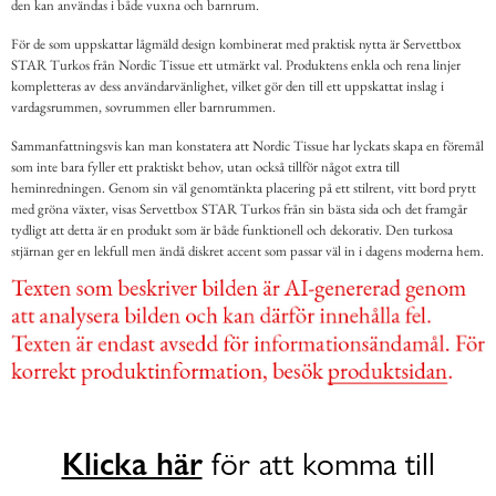
den kan användas i både vuxna och barnrum.
För de som uppskattar lågmäld design kombinerat med praktisk nytta är Servettbox
STAR Turkos från Nordic Tissue ett utmärkt val. Produktens enkla och rena linjer
kompletteras av dess användarvänlighet, vilket gör den till ett uppskattat inslag i
vardagsrummen, sovrummen eller barnrummen.
Sammanfattningsvis kan man konstatera att Nordic Tissue har lyckats skapa en föremål
som inte bara fyller ett praktiskt behov, utan också tillför något extra till
heminredningen. Genom sin väl genomtänkta placering på ett stilrent, vitt bord prytt
med gröna växter, visas Servettbox STAR Turkos från sin bästa sida och det framgår
tydligt att detta är en produkt som är både funktionell och dekorativ. Den turkosa
stjärnan ger en lekfull men ändå diskret accent som passar väl in i dagens moderna hem.
Klicka här
för att komma till