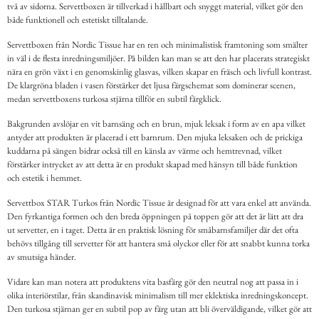
två av sidorna. Servettboxen är tillverkad i hållbart och snyggt material, vilket gör den
både funktionell och estetiskt tilltalande.
Servettboxen från Nordic Tissue har en ren och minimalistisk framtoning som smälter
in väl i de flesta inredningsmiljöer. På bilden kan man se att den har placerats strategiskt
nära en grön växt i en genomskinlig glasvas, vilken skapar en fräsch och livfull kontrast.
De klargröna bladen i vasen förstärker det ljusa färgschemat som dominerar scenen,
medan servettboxens turkosa stjärna tillför en subtil färgklick.
Bakgrunden avslöjar en vit barnsäng och en brun, mjuk leksak i form av en apa vilket
antyder att produkten är placerad i ett barnrum. Den mjuka leksaken och de prickiga
kuddarna på sängen bidrar också till en känsla av värme och hemtrevnad, vilket
förstärker intrycket av att detta är en produkt skapad med hänsyn till både funktion
och estetik i hemmet.
Servettbox STAR Turkos från Nordic Tissue är designad för att vara enkel att använda.
Den fyrkantiga formen och den breda öppningen på toppen gör att det är lätt att dra
ut servetter, en i taget. Detta är en praktisk lösning för småbarnsfamiljer där det ofta
behövs tillgång till servetter för att hantera små olyckor eller för att snabbt kunna torka
av smutsiga händer.
Vidare kan man notera att produktens vita basfärg gör den neutral nog att passa in i
olika interiörstilar, från skandinavisk minimalism till mer eklektiska inredningskoncept.
Den turkosa stjärnan ger en subtil pop av färg utan att bli överväldigande, vilket gör att