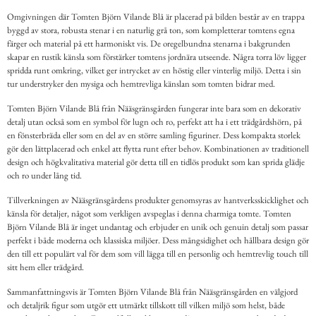
Omgivningen där Tomten Björn Vilande Blå är placerad på bilden består av en trappa
byggd av stora, robusta stenar i en naturlig grå ton, som kompletterar tomtens egna
färger och material på ett harmoniskt vis. De oregelbundna stenarna i bakgrunden
skapar en rustik känsla som förstärker tomtens jordnära utseende. Några torra löv ligger
spridda runt omkring, vilket ger intrycket av en höstig eller vinterlig miljö. Detta i sin
tur understryker den mysiga och hemtrevliga känslan som tomten bidrar med.
Tomten Björn Vilande Blå från Nääsgränsgården fungerar inte bara som en dekorativ
detalj utan också som en symbol för lugn och ro, perfekt att ha i ett trädgårdshörn, på
en fönsterbräda eller som en del av en större samling figuriner. Dess kompakta storlek
gör den lättplacerad och enkel att flytta runt efter behov. Kombinationen av traditionell
design och högkvalitativa material gör detta till en tidlös produkt som kan sprida glädje
och ro under lång tid.
Tillverkningen av Nääsgränsgårdens produkter genomsyras av hantverksskicklighet och
känsla för detaljer, något som verkligen avspeglas i denna charmiga tomte. Tomten
Björn Vilande Blå är inget undantag och erbjuder en unik och genuin detalj som passar
perfekt i både moderna och klassiska miljöer. Dess mångsidighet och hållbara design gör
den till ett populärt val för dem som vill lägga till en personlig och hemtrevlig touch till
sitt hem eller trädgård.
Sammanfattningsvis är Tomten Björn Vilande Blå från Nääsgränsgården en välgjord
och detaljrik figur som utgör ett utmärkt tillskott till vilken miljö som helst, både