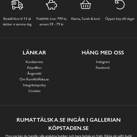
Beställ före kl 13 så
Fraktfritt över 799 kr,
Klarna, Swish & kort
Öppet köp 60 dagar
skickar vi samma dag
annars 59 - 79 kr
LÄNKAR
HÄNG MED OSS
Kundservice
Instagram
Köpvillkor
Facebook
Ångerrätt
Om RumAttÄlska.se
Integritetspolicy
Cookies
RUMATTÄLSKA.SE INGÅR I GALLERIAN
KÖPSTADEN.SE
Hos oss kan du handla i alla anslutna butiker och bara betala en frakt. Klicka på valfri butik