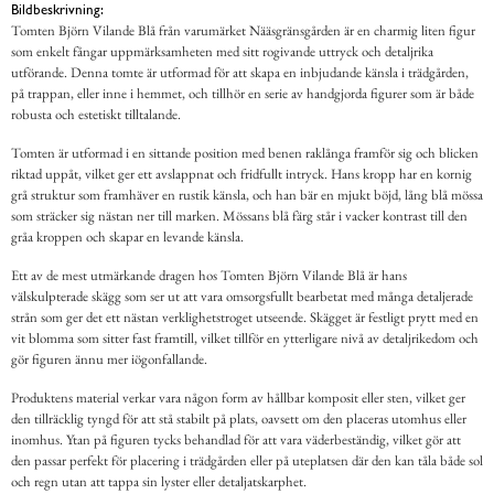
Bildbeskrivning:
Tomten Björn Vilande Blå från varumärket Nääsgränsgården är en charmig liten figur
som enkelt fångar uppmärksamheten med sitt rogivande uttryck och detaljrika
utförande. Denna tomte är utformad för att skapa en inbjudande känsla i trädgården,
på trappan, eller inne i hemmet, och tillhör en serie av handgjorda figurer som är både
robusta och estetiskt tilltalande.
Tomten är utformad i en sittande position med benen raklånga framför sig och blicken
riktad uppåt, vilket ger ett avslappnat och fridfullt intryck. Hans kropp har en kornig
grå struktur som framhäver en rustik känsla, och han bär en mjukt böjd, lång blå mössa
som sträcker sig nästan ner till marken. Mössans blå färg står i vacker kontrast till den
gråa kroppen och skapar en levande känsla.
Ett av de mest utmärkande dragen hos Tomten Björn Vilande Blå är hans
välskulpterade skägg som ser ut att vara omsorgsfullt bearbetat med många detaljerade
strån som ger det ett nästan verklighetstroget utseende. Skägget är festligt prytt med en
vit blomma som sitter fast framtill, vilket tillför en ytterligare nivå av detaljrikedom och
gör figuren ännu mer iögonfallande.
Produktens material verkar vara någon form av hållbar komposit eller sten, vilket ger
den tillräcklig tyngd för att stå stabilt på plats, oavsett om den placeras utomhus eller
inomhus. Ytan på figuren tycks behandlad för att vara väderbeständig, vilket gör att
den passar perfekt för placering i trädgården eller på uteplatsen där den kan tåla både sol
och regn utan att tappa sin lyster eller detaljatskarphet.