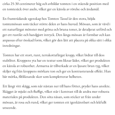
cirka 25-30 centimeter hög och avbildar tomten i en stående position med
en tomtesäck över axeln, vilket ger en känsla av rörelse och ändamål.
En framträdande egenskap hos Tomten Tassel är den stora, böjda
tomtemössan som täcker större delen av hans huvud. Mössan, som är vävd i
ett naturfärgat mönster med gröna och bruna toner, är detaljerat utförd och
ger ett rustikt och handgjort intryck. Den långa mössan är formbar och kan
anpassas efter önskad form, vilket gör den lätt att placera på olika sätt i olika
inredningar.
Tomten har ett stort, runt, terrakottafärgat kropp, vilket bidrar till dess
stabilitet. Kroppens yta har en textur som liknar läder, vilket ger produkten
en känsla av robusthet. Armarna är tillverkade av en ljusare brun tyg, vilket
skiljer sig från kroppens mörkare ton och ger en kontrasterande effekt. Han
bär mörka, filtliknande skor som kompletterar helheten.
Ett långt vitt skägg, som når nästan ner till hans fötter, pryder hans ansikte.
Skägget är mjukt och fluffigt, vilket står i kontrast till de andra mer robusta
materialen på produkten. Den söta näsan, som sticker ut från under
mössan, är rosa och rund, vilket ger tomten ett igenkännbart och lekfullt
utseende.