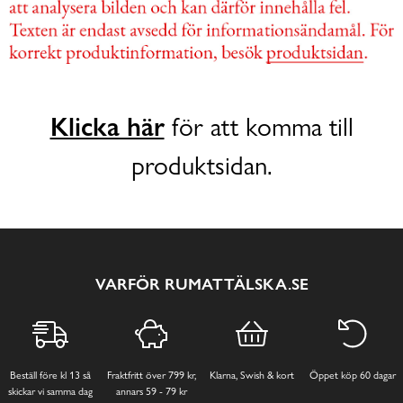
Klicka här
för att komma till
produktsidan.
VARFÖR RUMATTÄLSKA.SE
Beställ före kl 13 så
Fraktfritt över 799 kr,
Klarna, Swish & kort
Öppet köp 60 dagar
skickar vi samma dag
annars 59 - 79 kr