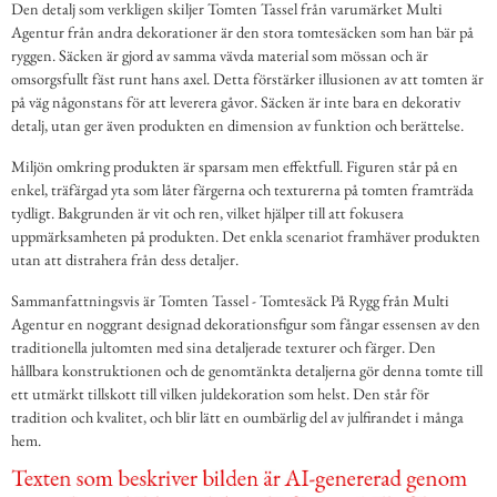
Den detalj som verkligen skiljer Tomten Tassel från varumärket Multi
Agentur från andra dekorationer är den stora tomtesäcken som han bär på
ryggen. Säcken är gjord av samma vävda material som mössan och är
omsorgsfullt fäst runt hans axel. Detta förstärker illusionen av att tomten är
på väg någonstans för att leverera gåvor. Säcken är inte bara en dekorativ
detalj, utan ger även produkten en dimension av funktion och berättelse.
Miljön omkring produkten är sparsam men effektfull. Figuren står på en
enkel, träfärgad yta som låter färgerna och texturerna på tomten framträda
tydligt. Bakgrunden är vit och ren, vilket hjälper till att fokusera
uppmärksamheten på produkten. Det enkla scenariot framhäver produkten
utan att distrahera från dess detaljer.
Sammanfattningsvis är Tomten Tassel - Tomtesäck På Rygg från Multi
Agentur en noggrant designad dekorationsfigur som fångar essensen av den
traditionella jultomten med sina detaljerade texturer och färger. Den
hållbara konstruktionen och de genomtänkta detaljerna gör denna tomte till
ett utmärkt tillskott till vilken juldekoration som helst. Den står för
tradition och kvalitet, och blir lätt en oumbärlig del av julfirandet i många
hem.