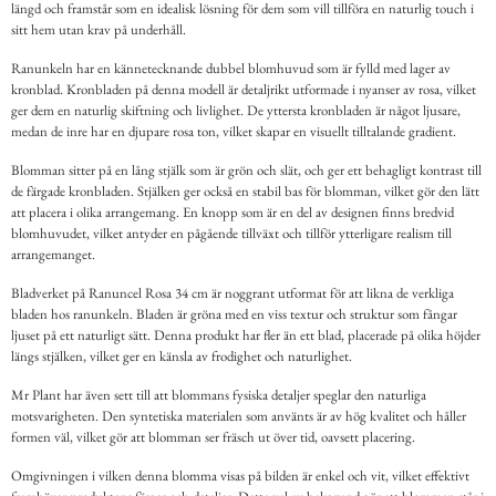
längd och framstår som en idealisk lösning för dem som vill tillföra en naturlig touch i
sitt hem utan krav på underhåll.
Ranunkeln har en kännetecknande dubbel blomhuvud som är fylld med lager av
kronblad. Kronbladen på denna modell är detaljrikt utformade i nyanser av rosa, vilket
ger dem en naturlig skiftning och livlighet. De yttersta kronbladen är något ljusare,
medan de inre har en djupare rosa ton, vilket skapar en visuellt tilltalande gradient.
Blomman sitter på en lång stjälk som är grön och slät, och ger ett behagligt kontrast till
de färgade kronbladen. Stjälken ger också en stabil bas för blomman, vilket gör den lätt
att placera i olika arrangemang. En knopp som är en del av designen finns bredvid
blomhuvudet, vilket antyder en pågående tillväxt och tillför ytterligare realism till
arrangemanget.
Bladverket på Ranuncel Rosa 34 cm är noggrant utformat för att likna de verkliga
bladen hos ranunkeln. Bladen är gröna med en viss textur och struktur som fångar
ljuset på ett naturligt sätt. Denna produkt har fler än ett blad, placerade på olika höjder
längs stjälken, vilket ger en känsla av frodighet och naturlighet.
Mr Plant har även sett till att blommans fysiska detaljer speglar den naturliga
motsvarigheten. Den syntetiska materialen som använts är av hög kvalitet och håller
formen väl, vilket gör att blomman ser fräsch ut över tid, oavsett placering.
Omgivningen i vilken denna blomma visas på bilden är enkel och vit, vilket effektivt