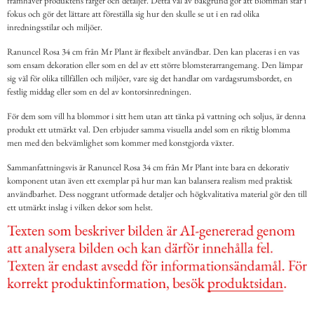
framhäver produktens färger och detaljer. Detta val av bakgrund gör att blomman står i
fokus och gör det lättare att föreställa sig hur den skulle se ut i en rad olika
inredningsstilar och miljöer.
Ranuncel Rosa 34 cm från Mr Plant är flexibelt användbar. Den kan placeras i en vas
som ensam dekoration eller som en del av ett större blomsterarrangemang. Den lämpar
sig väl för olika tillfällen och miljöer, vare sig det handlar om vardagsrumsbordet, en
festlig middag eller som en del av kontorsinredningen.
För dem som vill ha blommor i sitt hem utan att tänka på vattning och soljus, är denna
produkt ett utmärkt val. Den erbjuder samma visuella andel som en riktig blomma
men med den bekvämlighet som kommer med konstgjorda växter.
Sammanfattningsvis är Ranuncel Rosa 34 cm från Mr Plant inte bara en dekorativ
komponent utan även ett exemplar på hur man kan balansera realism med praktisk
användbarhet. Dess noggrant utformade detaljer och högkvalitativa material gör den till
ett utmärkt inslag i vilken dekor som helst.