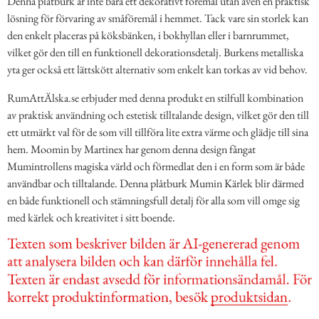
Denna plåtburk är inte bara ett dekorativt föremål utan även en praktisk
lösning för förvaring av småföremål i hemmet. Tack vare sin storlek kan
den enkelt placeras på köksbänken, i bokhyllan eller i barnrummet,
vilket gör den till en funktionell dekorationsdetalj. Burkens metalliska
yta ger också ett lättskött alternativ som enkelt kan torkas av vid behov.
RumAttÄlska.se erbjuder med denna produkt en stilfull kombination
av praktisk användning och estetisk tilltalande design, vilket gör den till
ett utmärkt val för de som vill tillföra lite extra värme och glädje till sina
hem. Moomin by Martinex har genom denna design fångat
Mumintrollens magiska värld och förmedlat den i en form som är både
användbar och tilltalande. Denna plåtburk Mumin Kärlek blir därmed
en både funktionell och stämningsfull detalj för alla som vill omge sig
med kärlek och kreativitet i sitt boende.