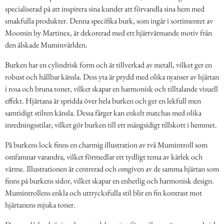
specialiserad på att inspirera sina kunder att förvandla sina hem med
smakfulla produkter. Denna specifika burk, som ingår i sortimentet av
Moomin by Martinex, är dekorerad med ett hjärtvärmande motiv från
den älskade Muminvärlden.
Burken har en cylindrisk form och är tillverkad av metall, vilket ger en
robust och hållbar känsla. Dess yta är prydd med olika nyanser av hjärtan
i rosa och bruna toner, vilket skapar en harmonisk och tilltalande visuell
effekt. Hjärtana är spridda över hela burken och ger en lekfull men
samtidigt stilren känsla. Dessa färger kan enkelt matchas med olika
inredningsstilar, vilket gör burken till ett mångsidigt tillskott i hemmet.
På burkens lock finns en charmig illustration av två Mumintroll som
omfamnar varandra, vilket förmedlar ett tydligt tema av kärlek och
värme. Illustrationen är centrerad och omgiven av de samma hjärtan som
finns på burkens sidor, vilket skapar en enhetlig och harmonisk design.
Mumintrollens enkla och uttrycksfulla stil blir en fin kontrast mot
hjärtanens mjuka toner.