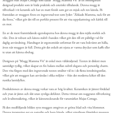
Muggen från Majas Cottage som kallas "Mugg Mamma Vit" är en omsorgsfullt
designad produkt som är både praktisk och estetiskt tilltalande. Denna mugg är
tillverkad i vit keramik och har en matt finish som ger en mjuk och ren känsla. På
framsidan av muggen finns en ingraverad text som lyder: "Älskade Mamma, tack för att
du finns," vilket gör det till en perfekt present för att visa uppskattning och kärlek till
en mor.
En av de mest framträdande egenskaperna hos denna mugg är dess rejäla storlek och
vikt. Den är robust och känns stabil i handen vilket gör den till ett pålitligt val för
daglig användning. Handtaget är ergonomiskt utformat för att vara bekvämt att hålla,
även när muggen är full. Detta gör det enkelt att njuta av varma drycker som kaffe eller
te utan att känna obehag.
Designen på "Mugg Mamma Vit" är enkel men väldetaljerad. Texten är diskret men
samtidigt tydlig, vilket skapar en fin balans mellan subtil elegans och personlig charm.
Den vita färgen med den ingraverade texten smälter väl in i de flesta inredningsstilar,
vilket gör att muggen kan användas i olika miljöer – från det moderna köket till den
rustika lantidyllen.
Produktionen av denna mugg verkar vara av hög kvalitet. Keramiken är jämnt fördelad
och ytan är jämn och slät utan synliga defekter. Detta vittnar om noggrann tillverkning
och kvalitetssäkring, vilket är kännetecknande för varumärket Majas Cottage.
På den medföljande bilden syns muggen omgiven av gröna blad och vita blommor.
Denna inramning ger en naturlig och lugn känsla, vilket ytterligare förstärker muggen