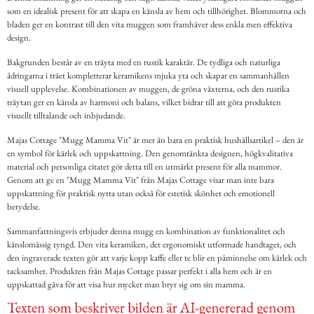
som en idealisk present för att skapa en känsla av hem och tillhörighet. Blommorna och
bladen ger en kontrast till den vita muggen som framhäver dess enkla men effektiva
design.
Bakgrunden består av en träyta med en rustik karaktär. De tydliga och naturliga
ådringarna i träet kompletterar keramikens mjuka yta och skapar en sammanhållen
visuell upplevelse. Kombinationen av muggen, de gröna växterna, och den rustika
träytan ger en känsla av harmoni och balans, vilket bidrar till att göra produkten
visuellt tilltalande och inbjudande.
Majas Cottage "Mugg Mamma Vit" är mer än bara en praktisk hushållsartikel – den är
en symbol för kärlek och uppskattning. Den genomtänkta designen, högkvalitativa
material och personliga citatet gör detta till en utmärkt present för alla mammor.
Genom att ge en "Mugg Mamma Vit" från Majas Cottage visar man inte bara
uppskattning för praktisk nytta utan också för estetisk skönhet och emotionell
betydelse.
Sammanfattningsvis erbjuder denna mugg en kombination av funktionalitet och
känslomässig tyngd. Den vita keramiken, det ergonomiskt utformade handtaget, och
den ingraverade texten gör att varje kopp kaffe eller te blir en påminnelse om kärlek och
tacksamhet. Produkten från Majas Cottage passar perfekt i alla hem och är en
uppskattad gåva för att visa hur mycket man bryr sig om sin mamma.