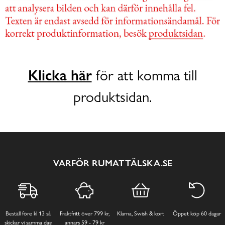
Klicka här
för att komma till
produktsidan.
VARFÖR RUMATTÄLSKA.SE
Beställ före kl 13 så
Fraktfritt över 799 kr,
Klarna, Swish & kort
Öppet köp 60 dagar
skickar vi samma dag
annars 59 - 79 kr