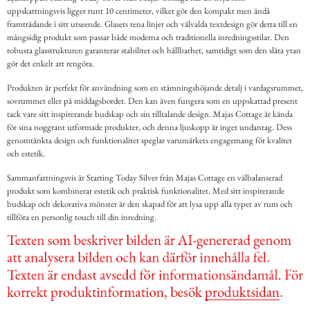
uppskattningsvis ligger runt 10 centimeter, vilket gör den kompakt men ändå
framträdande i sitt utseende. Glasets rena linjer och välvalda textdesign gör detta till en
mångsidig produkt som passar både moderna och traditionella inredningsstilar. Den
robusta glasstrukturen garanterar stabilitet och hållbarhet, samtidigt som den släta ytan
gör det enkelt att rengöra.
Produkten är perfekt för användning som en stämningshöjande detalj i vardagsrummet,
sovrummet eller på middagsbordet. Den kan även fungera som en uppskattad present
tack vare sitt inspirerande budskap och sin tilltalande design. Majas Cottage är kända
för sina noggrant utformade produkter, och denna ljuskopp är inget undantag. Dess
genomtänkta design och funktionalitet speglar varumärkets engagemang för kvalitet
och estetik.
Sammanfattningsvis är Starting Today Silver från Majas Cottage en välbalanserad
produkt som kombinerar estetik och praktisk funktionalitet. Med sitt inspirerande
budskap och dekorativa mönster är den skapad för att lysa upp alla typer av rum och
tillföra en personlig touch till din inredning.