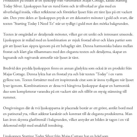
Produkten på bilden är en ljuskopp från varumärket Majas Cottage, kallad Starting
Today Silver. Ljuskoppen har en rund form och är tillverkad av glas med en
silverbelagd insida, vilket reflekterar och förstärker ljuset från ett tänt ljus på ett vackert
sätt. Den yttre delen av ljuskoppen pryds av ett dekorativt mönster i guld och svart, där
texten "Starting Today I Need To" står ut tydligt i guld mot den mörka bakgrunden.
Texten är omgärdad av detaljerade mönster, vilket ger ett unikt och intressant utseende.
Ljuskoppen är målad med en kombination av mjuk frostad silver och klara partier som
gör att ljuset kan sippra igenom på ett behagligt sätt. Denna harmoniska balans mellan
frostat och klart glas tillsammans med den eleganta texten och detaljerna, skapar en
lugnande och rogivande atmosfär när ljuset är tänt.
Bredvid den prydda ljuskoppen finns en annan glaslykta som också är en produkt från
Majas Cottage. Denna lykta har en frostad yta och bär texten "Today" i en varm
gyllene ton. Texten fortsätter med ett inspirerande citat som är ännu tydligare när ljuset
lyser igenom. Kombinationen av dessa två hängivna ljuskoppar skapar en harmonisk
duo som kompletterar varandra på ett vackert sätt och tillför en mysig stämning till
rummet.
Omgivningen där de två ljuskopparna är placerade består av ett grönt, antikt bord med
en patinerad yta, vilket adderar karaktär och kontrast till de eleganta produkterna. Man
kan även skymta glasföremål i bakgrunden, vilket antyder att bilden är tagen i en väl
dekorerad miljö med smakfull inredning.
Ljuskoppen Starting Today Silver från Majas Cottage har en höjd som