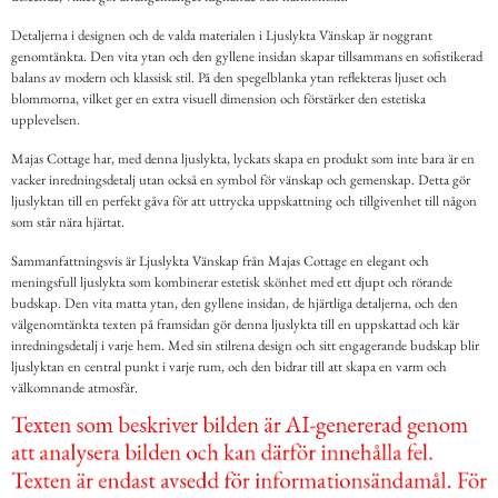
Detaljerna i designen och de valda materialen i Ljuslykta Vänskap är noggrant
genomtänkta. Den vita ytan och den gyllene insidan skapar tillsammans en sofistikerad
balans av modern och klassisk stil. På den spegelblanka ytan reflekteras ljuset och
blommorna, vilket ger en extra visuell dimension och förstärker den estetiska
upplevelsen.
Majas Cottage har, med denna ljuslykta, lyckats skapa en produkt som inte bara är en
vacker inredningsdetalj utan också en symbol för vänskap och gemenskap. Detta gör
ljuslyktan till en perfekt gåva för att uttrycka uppskattning och tillgivenhet till någon
som står nära hjärtat.
Sammanfattningsvis är Ljuslykta Vänskap från Majas Cottage en elegant och
meningsfull ljuslykta som kombinerar estetisk skönhet med ett djupt och rörande
budskap. Den vita matta ytan, den gyllene insidan, de hjärtliga detaljerna, och den
välgenomtänkta texten på framsidan gör denna ljuslykta till en uppskattad och kär
inredningsdetalj i varje hem. Med sin stilrena design och sitt engagerande budskap blir
ljuslyktan en central punkt i varje rum, och den bidrar till att skapa en varm och
välkomnande atmosfär.