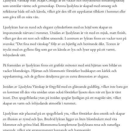
Ljuslykta Vänskap från Majas Cottage är en vacker och betydelsefull inredningsdetalj
som utstrålar värme och gemenskap. Denna ljuslykta är skapad med omsorg och
reflekterar både stil och känsla, vilket gör den till ett uppskattat tillskott i hemmet eller
som gåva till en nära vän.
Ljuslyktan har en rund och elegant cylinderform med en höjd som skapar en
imponerande närvaro i rummet. Utsidan av ljuslyktan är vit med en mjuk, matt finish,
vilket ger den ett rent och tidlöst utseende. I centrum av lyktan finns en vacker text på
svenska: ”Det fina med vänskap” följt av en hjärtlig och berörande dikt. Texten är
tryckt med en gyllene färg som ger en känsla av lyx och lyser upp på ett varmt,
inbjudande sätt.
På framsidan av ljuslyktan finns ett grafiskt mönster med små hjärtan som bildar en
vacker blomdesign. Hjärtan och blommotiv förstärker budskapet om kärlek och
uppskattning, och de gyllene detaljerna ger en extra dimension av elegans.
Insidan av Ljuslykta Vänskap är förgylld med en glänsande guldfärg, vilket inte bara ger
en kontrast till den vita utsidan utan också förstärker ljusets sken när ett ljus är tänt
inuti. Den spegelblanka ytan på insidan speglar ljuslågan på ett magiskt sätt, vilket
skapar en varm och inbjudande atmosfär i rummet.
Ljuslyktan står placerad på en spegelblank yta, vilket förstärker dess estetik och skapar
en illusion av rymd och ljus. Bredvid lyktan ligger en liten blombukett med vita
blommor och gröna blad. Blommorna kompletterar ljuslyktans rena och naturliga
utseende, vilket gör arrangemanget lugnande och harmoniskt.