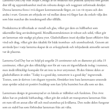
Lanterna God Day från Majas Cottage är en smakfull och praktisk ljuslykta som genast
drar till sig uppmärksamhet med sin robusta design och noggrant utformade detaljer.
Denna lanterna finns i två elegant kontrasterande färger, en i en vit nyans och den
andra i svart. Genom att erbjuda ett val mellan dessa två färger kan du enkelt välja den
som bäst matchar din inredningsstil eller tillfälle.
Produkterna är tillverkade av metall och glas, vilket ger dem en hållbarhet som
säkerställer lång användningstid. Metallkonstruktionen är robust och solid, vilket gör
att lanternan står stadigt på plana ytor. Glasbehållaren inuti skyddar ljuset effektivt från
vind och drag, vilket gör den idealisk för både inomhus- och utomhusbruk. Genom att
använda ljus i varje lanterna skapar de en avkopplande och inbjudande atmosfär oavsett
var de placeras.
Lanterna God Day har en höjd på ungefär 25 centimeter och en diameter på cirka 15
centimeter, vilket gör den tillräckligt stor för att vara ett iögonfallande inslag i rummet,
men ändå tillräckligt kompakt för att inte ta över utrymmet. På den främre delen av
glasbehållaren är orden "Today is a good day, tomorrow is a good day" ingraverade.
Texten, som är skriven i ett elegant typsnitt, förstärker inte bara lanternaans utseende
utan sprider också ett positivt budskap som kan lyfta humöret hos alla som ser den.
Lanternans design är genomsyrad av en känsla av tidlöshet och funktion. Den övre
delen har en praktisk bärhandtag, vilket gör det enkelt att transportera lanternan från
ett rum till ett annat eller till och med utomhus på kvällarna. Den nedre delen fungerar
som en stabil bas som förhindrar lanternan från att välta.