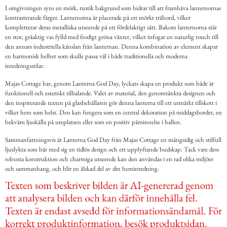
I omgivningen syns en mörk, rustik bakgrund som bidrar till att framhäva lanternornas
kontrasterande färger. Lanternorna är placerade på ett mörkt träbord, vilket
kompletterar deras metalliska utseende på ett fördelaktigt sätt. Bakom lanternorna står
en stor, gråaktig vas fylld med frodigt gröna växter, vilket infogar en naturlig touch till
den annars industriella känslan från lanternan. Denna kombination av element skapar
en harmonisk helhet som skulle passa väl i både traditionella och moderna
inredningsstilar.
Majas Cottage har, genom Lanterna God Day, lyckats skapa en produkt som både är
funktionell och estetiskt tilltalande. Valet av material, den genomtänkta designen och
den inspirerande texten på glasbehållaren gör denna lanterna till ett utmärkt tillskott i
vilket hem som helst. Den kan fungera som en central dekoration på middagsbordet, en
bekväm ljuskälla på uteplatsen eller som en positiv påminnelse i hallen.
Sammanfattningsvis är Lanterna God Day från Majas Cottage en mångsidig och stilfull
ljuslykta som bär med sig en tidlös design och ett upplyftande budskap. Tack vare dess
robusta konstruktion och charmiga utseende kan den användas i en rad olika miljöer
och sammanhang, och blir en älskad del av din heminredning.