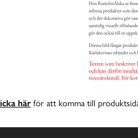
Hos RumAttÄlska.se finner
stilrena produkter som de
och det dekorativa gör vasen
samtidig visuellt tilltalan
gör den också till en upps
Denna bild fångar produkte
Kärleksvisan erbjuder och 
icka här
för att komma till produktsid