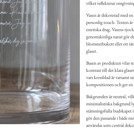
vilket reflekterar omgivning
Vasen är dekorerad med en v
personlig touch. Texten är
estetiska drag. Vasens tjock
genomskinliga natur gör den 
blomsterbukett eller ett t
glaset.
Basen av produkten vilar sta
kontrast till det klara glas
vars kronblad är varsamt u
kompositionen och ger en s
Bakgrunden är neutral, vilk
minimalistiska bakgrund ly
stämningsfulla budskapet i
gör den passande i både mo
användas som central dekor