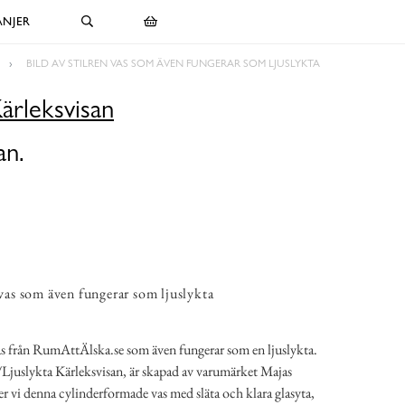
NJER
BILD AV STILREN VAS SOM ÄVEN FUNGERAR SOM LJUSLYKTA
Kärleksvisan
an.
 vas som även fungerar som ljuslykta
 vas från RumAttÄlska.se som även fungerar som en ljuslykta.
Ljuslykta Kärleksvisan, är skapad av varumärket Majas
r vi denna cylinderformade vas med släta och klara glasyta,