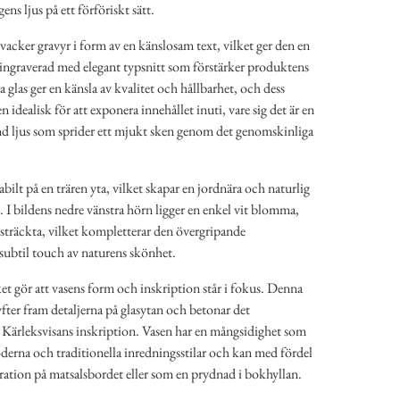
ens ljus på ett förföriskt sätt.
acker gravyr i form av en känslosam text, vilket ger den en
 ingraverad med elegant typsnitt som förstärker produktens
a glas ger en känsla av kvalitet och hållbarhet, och dess
idealisk för att exponera innehållet inuti, vare sig det är en
änd ljus som sprider ett mjukt sken genom det genomskinliga
bilt på en trären yta, vilket skapar en jordnära och naturlig
et. I bildens nedre vänstra hörn ligger en enkel vit blomma,
tsträckta, vilket kompletterar den övergripande
ubtil touch av naturens skönhet.
et gör att vasens form och inskription står i fokus. Denna
fter fram detaljerna på glasytan och betonar det
 Kärleksvisans inskription. Vasen har en mångsidighet som
derna och traditionella inredningsstilar och kan med fördel
ation på matsalsbordet eller som en prydnad i bokhyllan.