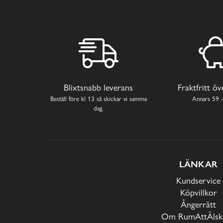
Blixtsnabb leverans
Fraktfritt ö
Beställ före kl 13 så skickar vi samma
Annars 59 -
dag.
LÄNKAR
Kundservice
Köpvillkor
Ångerrätt
Om RumAttÄlska