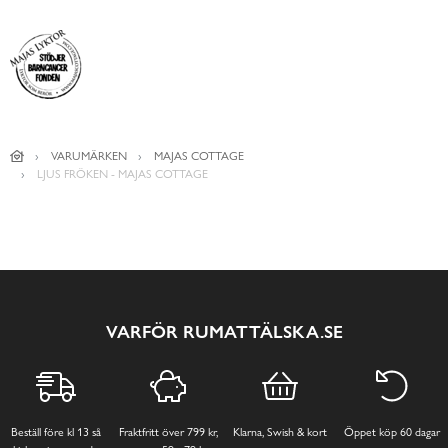
VARUMÄRKEN
MAJAS COTTAGE
LJUS FRÖKEN - MAJAS COTTAGE
VARFÖR RUMATTÄLSKA.SE
Beställ före kl 13 så
Fraktfritt över 799 kr,
Klarna, Swish & kort
Öppet köp 60 dagar