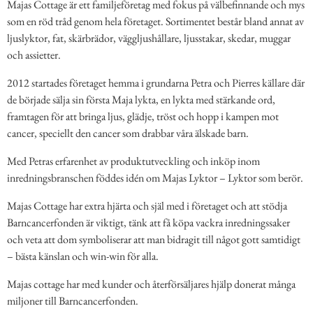
Majas Cottage är ett familjeföretag med fokus på välbefinnande och mys
som en röd tråd genom hela företaget. Sortimentet består bland annat av
ljuslyktor, fat, skärbrädor, väggljushållare, ljusstakar, skedar, muggar
och assietter.
2012 startades företaget hemma i grundarna Petra och Pierres källare där
de började sälja sin första Maja lykta, en lykta med stärkande ord,
framtagen för att bringa ljus, glädje, tröst och hopp i kampen mot
cancer, speciellt den cancer som drabbar våra älskade barn.
Med Petras erfarenhet av produktutveckling och inköp inom
inredningsbranschen föddes idén om Majas Lyktor – Lyktor som berör.
Majas Cottage har extra hjärta och själ med i företaget och att stödja
Barncancerfonden är viktigt, tänk att få köpa vackra inredningssaker
och veta att dom symboliserar att man bidragit till något gott samtidigt
– bästa känslan och win-win för alla.
Majas cottage har med kunder och återförsäljares hjälp donerat många
miljoner till Barncancerfonden.