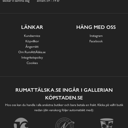
skickar vi samma dag
annars 59 - 79 kr
LÄNKAR
HÄNG MED OSS
Kundservice
Instagram
Köpvillkor
Facebook
Ångerrätt
Om RumAttÄlska.se
Integritetspolicy
Cookies
RUMATTÄLSKA.SE INGÅR I GALLERIAN
KÖPSTADEN.SE
Hos oss kan du handla i alla anslutna butiker och bara betala en frakt. Klicka på valfri butik
nedan (din varukorg följer automatiskt med):