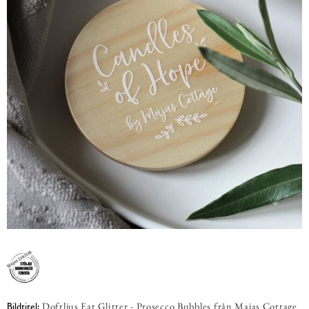
Doftljus Eat Glitter - Prosecco Bubbles från Majas Cottage
Bildtitel: