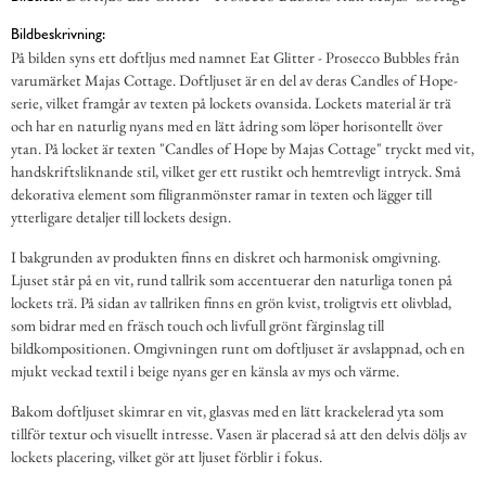
Bildbeskrivning:
På bilden syns ett doftljus med namnet Eat Glitter - Prosecco Bubbles från
varumärket Majas Cottage. Doftljuset är en del av deras Candles of Hope-
serie, vilket framgår av texten på lockets ovansida. Lockets material är trä
och har en naturlig nyans med en lätt ådring som löper horisontellt över
ytan. På locket är texten "Candles of Hope by Majas Cottage" tryckt med vit,
handskriftsliknande stil, vilket ger ett rustikt och hemtrevligt intryck. Små
dekorativa element som filigranmönster ramar in texten och lägger till
ytterligare detaljer till lockets design.
I bakgrunden av produkten finns en diskret och harmonisk omgivning.
Ljuset står på en vit, rund tallrik som accentuerar den naturliga tonen på
lockets trä. På sidan av tallriken finns en grön kvist, troligtvis ett olivblad,
som bidrar med en fräsch touch och livfull grönt färginslag till
bildkompositionen. Omgivningen runt om doftljuset är avslappnad, och en
mjukt veckad textil i beige nyans ger en känsla av mys och värme.
Bakom doftljuset skimrar en vit, glasvas med en lätt krackelerad yta som
tillför textur och visuellt intresse. Vasen är placerad så att den delvis döljs av
lockets placering, vilket gör att ljuset förblir i fokus.