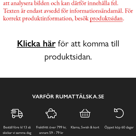
Klicka här
för att komma till
produktsidan.
VARFÖR RUMATTÄLSKA.SE
Beställ före kl 13 så
Fraktfritt över 799 kr,
Klarna, Swish & kort
Öppet köp 60 dagar
skickar vi samma dag
annars 59 - 79 kr