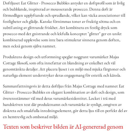
Doftljuset Eat Glitter - Prosecco Bubbles antyder en doftprofil som är livlig
och bubblande, inspirerad av mousserande prosecco. Denna doft är
förmodligen upplyftande och sprudlande, vilket kan väcka associationer till
festligheter och glädje. Kanske förnimmas toner av fruktig sötma och en
subtil aning av glittrande friskhet. Att kombinera en festlig dryck som
prosecco med det gnistrande och lekfulla konceptet "glitter" ger en unikt
kombinerad upplevelse som inte bara stimulerar sinnena genom doften,
men också genom själva namnet.
Produktens design och utformning speglar noggrant varumärket Majas
Cottage filosofi, som ofta innefattar en blandning av enkelhet och väl
genomtänkta detaljer. Att placera ljuset i en miljö med mjuka färgtoner och
naturliga element understryker deras engagemang för estetik och känsla.
Sammanfattningsvis är detta doftljus från Majas Cottage med namnet Eat
Glitter - Prosecco Bubbles en elegant kombination av doft och design, som
överensstämmer väl med deras varumärkesidentitet. Locket i trä med
handskriven text där produktnamn och varumärke är synligt, omgiven av
diskreta och smakfulla inredningselement, gör detta ljus till en perfekt del av
en hemtrevlig och ombonad miljö.