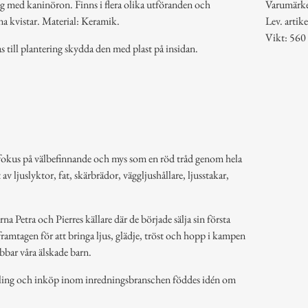
g med kaninöron. Finns i flera olika utföranden och
Varumärk
öna kvistar. Material: Keramik.
Lev. arti
Vikt: 560
 till plantering skydda den med plast på insidan.
 fokus på välbefinnande och mys som en röd tråd genom hela
av ljuslyktor, fat, skärbrädor, väggljushållare, ljusstakar,
a Petra och Pierres källare där de började sälja sin första
ramtagen för att bringa ljus, glädje, tröst och hopp i kampen
bbar våra älskade barn.
ling och inköp inom inredningsbranschen föddes idén om