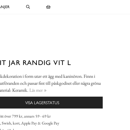
NJER
IT JAR RANDIG VIT L
kdekoration i form utav ett ägg med kaninöron. Finns i
 utföranden och passar fint till påskgodiset eller några gröna
aterial: Keramik.
Läs mer
VISA LAGERSTATUS
itt över 799 kr, annars 59 - 69 kr
 Swish, kort, Apple Pay & Google Pay