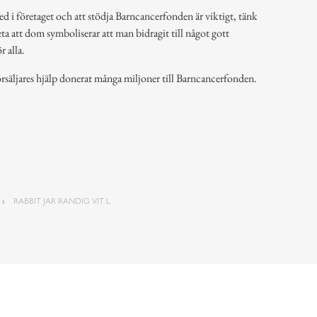
ed i företaget och att stödja Barncancerfonden är viktigt, tänk
ta att dom symboliserar att man bidragit till något gott
 alla.
rsäljares hjälp donerat många miljoner till Barncancerfonden.
RABBIT JAR RANDIG VIT L