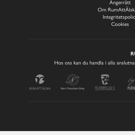
Ångerrätt
Om RumAttÄlska
Integritetspoli
Cookies
R
Hos oss kan du handla i alla anslutna