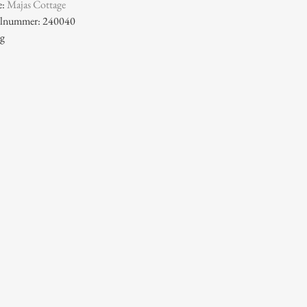
e:
Majas Cottage
kelnummer: 240040
 g