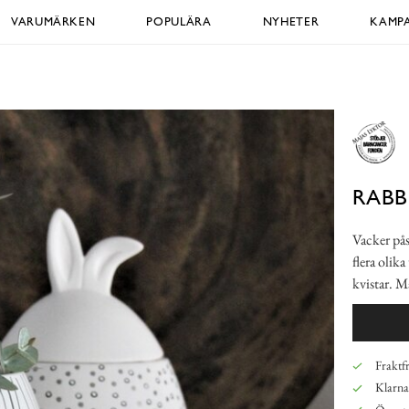
VARUMÄRKEN
POPULÄRA
NYHETER
KAMPA
RABB
Vacker pås
flera olika
kvistar. M
Fraktfr
Klarna,