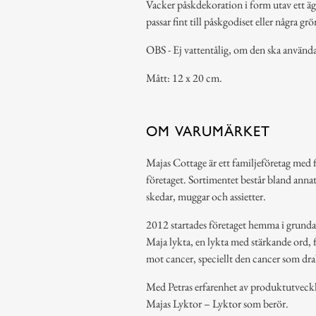
Vacker påskdekoration i form utav ett äg
passar fint till påskgodiset eller några gr
OBS - Ej vattentålig, om den ska användas
Mått: 12 x 20 cm.
OM VARUMÄRKET
Majas Cottage är ett familjeföretag med
företaget. Sortimentet består bland annat 
skedar, muggar och assietter.
2012 startades företaget hemma i grundarn
Maja lykta, en lykta med stärkande ord, f
mot cancer, speciellt den cancer som dra
Med Petras erfarenhet av produktutveck
Majas Lyktor – Lyktor som berör.