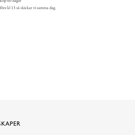
köp 60 dagar
 före kl 13 så skickar vi samma dag.
SKAPER