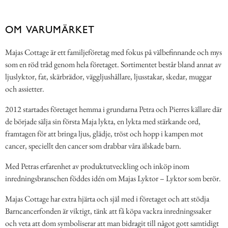
OM VARUMÄRKET
Majas Cottage är ett familjeföretag med fokus på välbefinnande och mys
som en röd tråd genom hela företaget. Sortimentet består bland annat av
ljuslyktor, fat, skärbrädor, väggljushållare, ljusstakar, skedar, muggar
och assietter.
2012 startades företaget hemma i grundarna Petra och Pierres källare där
de började sälja sin första Maja lykta, en lykta med stärkande ord,
framtagen för att bringa ljus, glädje, tröst och hopp i kampen mot
cancer, speciellt den cancer som drabbar våra älskade barn.
Med Petras erfarenhet av produktutveckling och inköp inom
inredningsbranschen föddes idén om Majas Lyktor – Lyktor som berör.
Majas Cottage har extra hjärta och själ med i företaget och att stödja
Barncancerfonden är viktigt, tänk att få köpa vackra inredningssaker
och veta att dom symboliserar att man bidragit till något gott samtidigt