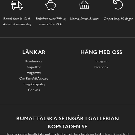
Beställ före kl 13 så
Fraktfritt över 799 kr,
Klarna, Swish & kort
Öppet köp 60 dagar
skickar vi samma dag
annars 59 - 79 kr
LÄNKAR
HÄNG MED OSS
Kundservice
Instagram
Köpvillkor
Facebook
Ångerrätt
Om RumAttÄlska.se
Integritetspolicy
Cookies
RUMATTÄLSKA.SE INGÅR I GALLERIAN
KÖPSTADEN.SE
Hos oss kan du handla i alla anslutna butiker och bara betala en frakt. Klicka på valfri butik