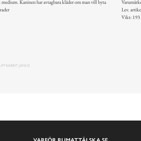
ek medium. Kaninen har avtagbara kläder om man vill byta
Varumärk
grader
Lev. arti
Vikt: 193
UM RABBIT JANUS
VARFÖR RUMATTÄLSKA.SE