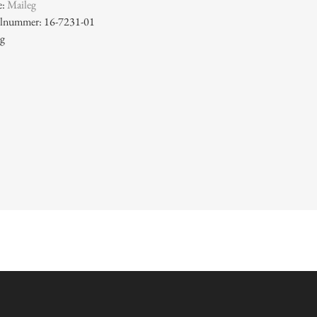
e:
Maileg
kelnummer: 16-7231-01
 g