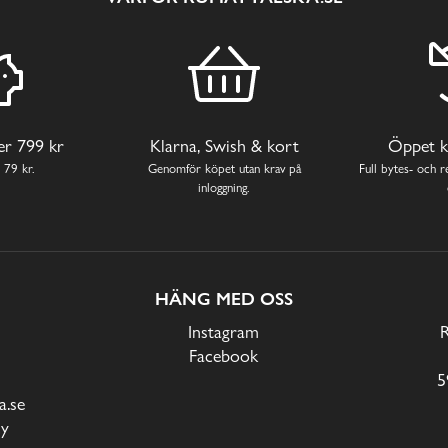
ver 799 kr
Klarna, Swish & kort
Öppet k
 79 kr.
Genomför köpet utan krav på
Full bytes- och re
inloggning.
HÄNG MED OSS
Instagram
Facebook
5
.se
cy