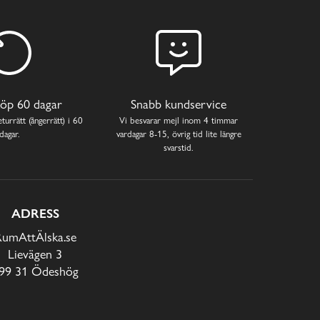
öp 60 dagar
Snabb kundservice
turrätt (ångerrätt) i 60
Vi besvarar mejl inom 4 timmar
dagar.
vardagar 8-15, övrig tid lite längre
svarstid.
ADRESS
RumAttÄlska.se
Lievägen 3
99 31 Ödeshög