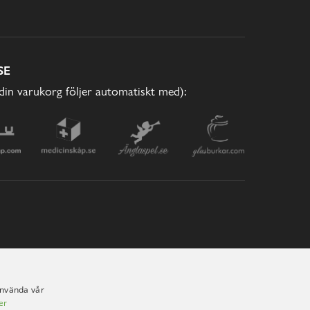
SE
(din varukorg följer automatiskt med):
använda vår
er