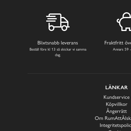
Blixtsnabb leverans
Fraktfritt ö
Beställ före kl 13 så skickar vi samma
Annars 59 -
dag.
LÄNKAR
Kundservice
Köpvillkor
Ångerrätt
Om RumAttÄlska
Integritetspoli