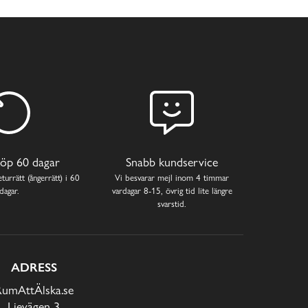
öp 60 dagar
Snabb kundservice
turrätt (ångerrätt) i 60
Vi besvarar mejl inom 4 timmar
dagar.
vardagar 8-15, övrig tid lite längre
svarstid.
ADRESS
RumAttÄlska.se
Lievägen 3