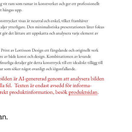
ig vit ram som ramar in konstverket och ger ett professionellt
tt hängas upp.
sttrycket visas är neutral och enkel, vilket framhäver
taljer ytterligare. Den minimalistiska presentationen låter fokus
et gör det lättare att uppskatta och analysera varje element av
t Print av Lottisson Design ett fängslande och originellt verk
are av både konst och design. Kombinationen av levande
inurliga detaljer gör detta konsttryck till ett idealiskt tillägg till
gar som söker något ovanligt och iögonfallande.
an.