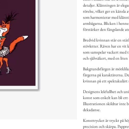
detaljer. Klänningen är eleg
rörelse, vilket ger en känsla
som harmonierar med klännin
armbågarna. Blicken i henne
förstärker den fängslande at
Bredvid kvinnan står en ståtl
stövletter. Räven har en vit
som samspelar vackert med tu
och självsäkert, med en lit
Bakgrundsfärgen är mörklila,
färgerna på karaktärerna. D
kvinnan på ett spektakulärt s
Designens lekfullhet och unik
konst som enkelt kan bli et
Illustrationen skildrar inte 
dekadanse.
Konsttrycket är tryckt på hö
precision och skärpa. Pappret