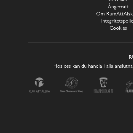
Ångerrätt
Om RumAttÄlska
Integritetspoli
Cookies
R
Hos oss kan du handla i alla anslutna