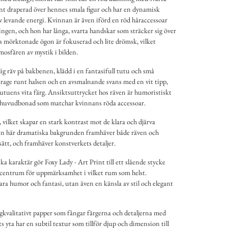
ant draperad över hennes smala figur och har en dynamisk
 av levande energi. Kvinnan är även iförd en röd håraccessoar
gen, och hon har långa, svarta handskar som sträcker sig över
s mörktonade ögon är fokuserad och lite drömsk, vilket
mosfären av mystik i bilden.
ig räv på bakbenen, klädd i en fantasifull tutu och små
 krage runt halsen och en avsmalnande svans med en vit tipp,
tuens vita färg. Ansiktsuttrycket hos räven är humoristiskt
en huvudbonad som matchar kvinnans röda accessoar.
 vilket skapar en stark kontrast mot de klara och djärva
en här dramatiska bakgrunden framhäver både räven och
ätt, och framhäver konstverkets detaljer.
a karaktär gör Foxy Lady - Art Print till ett slående stycke
t centrum för uppmärksamhet i vilket rum som helst.
bara humor och fantasi, utan även en känsla av stil och elegant
gkvalitativt papper som fångar färgerna och detaljerna med
s yta har en subtil textur som tillför djup och dimension till