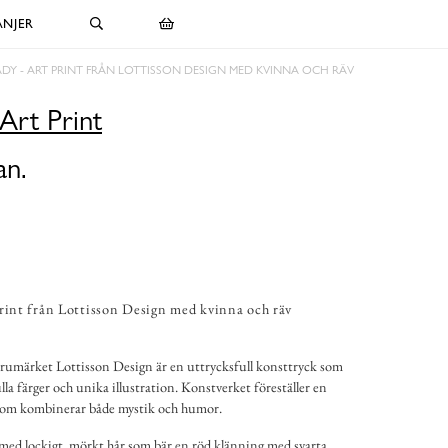
NJER
DY - ART PRINT FRÅN LOTTISSON DESIGN MED KVINNA OCH RÄV
Art Print
an.
Print från Lottisson Design med kvinna och räv
arumärket Lottisson Design är en uttrycksfull konsttryck som
lla färger och unika illustration. Konstverket föreställer en
 som kombinerar både mystik och humor.
 med lockigt, mörkt hår som bär en röd klänning med svarta