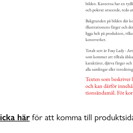
bilden. Kanterna har en tydl
och polerat utseende, redo a
Bakgrunden på bilden där kon
illustrationens färger och de
ligga helt på produkten, vilk
konstverket.
Totalt sett är Foxy Lady - Ar
som kommer att tilltala älsk
karaktärer, djärva färger och f
alla samlingar eller inrednin
icka här
för att komma till produktsid