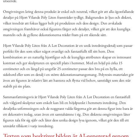
utseende.
Omgivningen kring denna produkt är enkel och neutral, vilket gör att alla ögonfallande
detaljer på Hjort Vilande Poly Liten framträder tydligt. Bakgrunden är ljus och diskret,
vilket innebär att fokus ligger helt på produkten och dess design. Den avskalade
omgivningen framhäver också figurens färger och detaljer, vilket gör att den kungliga
manteln och de gyllene dekorationerna träder fram på ett slående sätt.
Hjort Vilande Poly Liten från A Lot Decoration är en unik inredningsdetalj som passar
perfekt för den som söker något ovanligt och fantasifullt till sitt hem. Dess
kombination av en naturlig hjortfigur och de kungliga attributen skapar en intressant
kontrast och ger skulpturen en speciell plats i hemmet. Med en höjd på cirka 15
centimeter och en längd på ungefär 25 centimeter passar den bra på en hylla, ett
sidobord eller som en detalj i en större dekorationsarrangemang. Polyresin-materialet gör
även att figuren är relativt lätt att hantera och flytta vid behov, samtidigt som den står
stabilt på sin plats.
Sammanfattningsvis är Hjort Vilande Poly Liten från A Lot Decoration en fantasifull
och välgjord skulptur som enkelt kan bli en höjdpunkt i hemmets inredning. Den
detaljrika utformningen och de noggrant valda färgerna gör att denna figur inte bara är
ett dekorativt inslag, utan även ett samtalsämne i sig. Den diskreta omgivningen låter
figuren tala för sig själv och låter dess unika design lysa igenom, vilket gör den till ett
utmärkt tillskott i varje inredning.