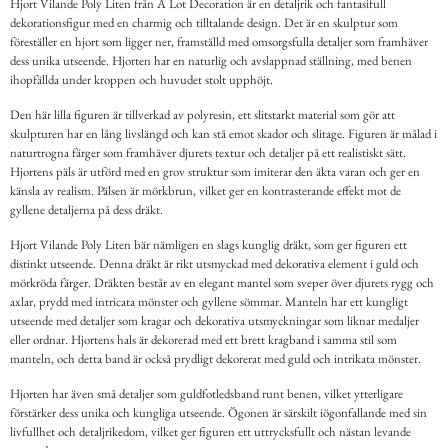
Hjort Vilande Poly Liten från A Lot Decoration är en detaljrik och fantasifull
dekorationsfigur med en charmig och tilltalande design. Det är en skulptur som
föreställer en hjort som ligger ner, framställd med omsorgsfulla detaljer som framhäver
dess unika utseende. Hjorten har en naturlig och avslappnad ställning, med benen
ihopfällda under kroppen och huvudet stolt upphöjt.
Den här lilla figuren är tillverkad av polyresin, ett slitstarkt material som gör att
skulpturen har en lång livslängd och kan stå emot skador och slitage. Figuren är målad i
naturtrogna färger som framhäver djurets textur och detaljer på ett realistiskt sätt.
Hjortens päls är utförd med en grov struktur som imiterar den äkta varan och ger en
känsla av realism. Pälsen är mörkbrun, vilket ger en kontrasterande effekt mot de
gyllene detaljerna på dess dräkt.
Hjort Vilande Poly Liten bär nämligen en slags kunglig dräkt, som ger figuren ett
distinkt utseende. Denna dräkt är rikt utsmyckad med dekorativa element i guld och
mörkröda färger. Dräkten består av en elegant mantel som sveper över djurets rygg och
axlar, prydd med intricata mönster och gyllene sömmar. Manteln har ett kungligt
utseende med detaljer som kragar och dekorativa utsmyckningar som liknar medaljer
eller ordnar. Hjortens hals är dekorerad med ett brett kragband i samma stil som
manteln, och detta band är också prydligt dekorerat med guld och intrikata mönster.
Hjorten har även små detaljer som guldfotledsband runt benen, vilket ytterligare
förstärker dess unika och kungliga utseende. Ögonen är särskilt iögonfallande med sin
livfullhet och detaljrikedom, vilket ger figuren ett uttrycksfullt och nästan levande