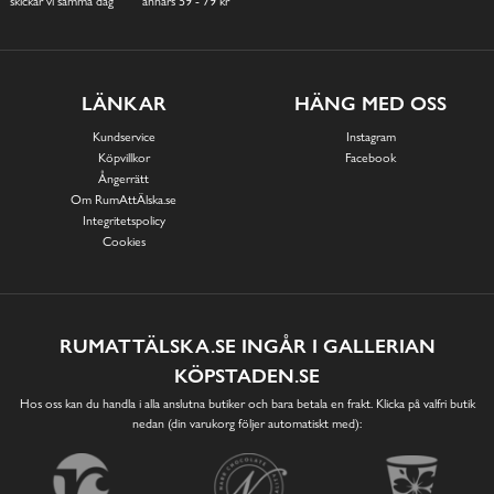
skickar vi samma dag
annars 59 - 79 kr
LÄNKAR
HÄNG MED OSS
Kundservice
Instagram
Köpvillkor
Facebook
Ångerrätt
Om RumAttÄlska.se
Integritetspolicy
Cookies
RUMATTÄLSKA.SE INGÅR I GALLERIAN
KÖPSTADEN.SE
Hos oss kan du handla i alla anslutna butiker och bara betala en frakt. Klicka på valfri butik
nedan (din varukorg följer automatiskt med):