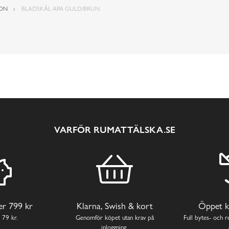
ION
BLADSKÅL APA GULD/BRUN
VARFÖR RUMATTÄLSKA.SE
ver 799 kr
Klarna, Swish & kort
Öppet k
 79 kr.
Genomför köpet utan krav på
Full bytes- och re
inloggning.