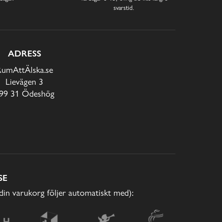
svarstid.
ADRESS
RumAttÄlska.se
Lievägen 3
99 31 Ödeshög
SE
(din varukorg följer automatiskt med):