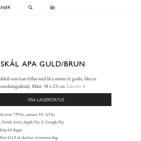
NJER
SKÅL APA GULD/BRUN
dskål som kan fyllas med bl a nötter & godis, blir en
inredningsdetalj. Mått: 38 x 23 cm.
Läs mer
VISA LAGERSTATUS
itt över 799 kr, annars 59 - 69 kr
 Swish, kort, Apple Pay & Google Pay
köp 60 dagar
 före kl 13 så skickar vi samma dag.