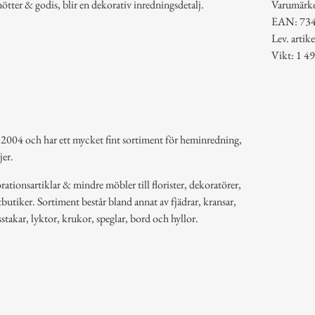
ötter & godis, blir en dekorativ inredningsdetalj.
Varumärk
EAN: 73
Lev. arti
Vikt: 1 49
 2004 och har ett mycket fint sortiment för heminredning,
jer.
ationsartiklar & mindre möbler till florister, dekoratörer,
butiker. Sortiment består bland annat av fjädrar, kransar,
usstakar, lyktor, krukor, speglar, bord och hyllor.