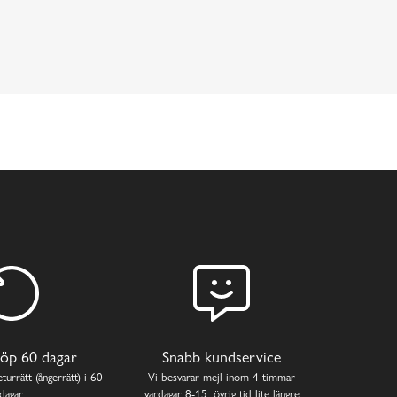
öp 60 dagar
Snabb kundservice
turrätt (ångerrätt) i 60
Vi besvarar mejl inom 4 timmar
dagar.
vardagar 8-15, övrig tid lite längre