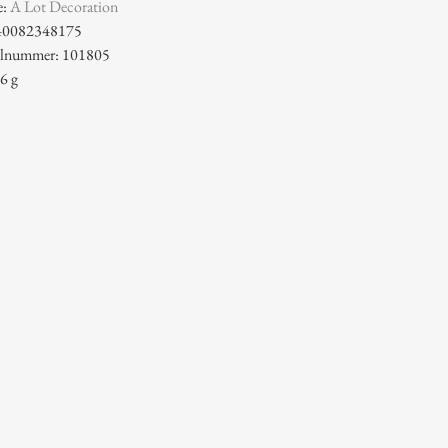
e:
A Lot Decoration
40082348175
kelnummer: 101805
6 g