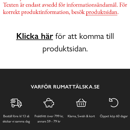
Klicka här
för att komma till
produktsidan.
VARFÖR RUMATTÄLSKA.SE
Beställ före kl 13 så
Fraktfritt över 799 kr,
Klarna, Swish & kort
Öppet köp 60 dagar
skickar vi samma dag
annars 59 - 79 kr