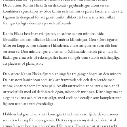
Decoration. Kanin Flicka är en dekorativ prydnadsfigur, som verkar
kombinera egenskaper av både kanin och människa på ett fascinerande sätt.
Figuren är designad för att ge ett unikt tillskott till varje interiör, vilket
framgår tydligt i dess detaljer och utförande.
Kanin Flicka består av två figurer, en större och en mindre, båda
föreställandes kaninflickor klädda i mörka klänningar. Den större figuren
håller en kopp och en tekanna i händerna, vilket antyder en scen där hon
serverar te. Den mindre figuren har en brödliknande matbit på en tallrik.
Båda figurerna står på rektangulära baser som gör dem stabila och lämpliga
att placeras på plana ytor.
Den större Kanin Flicka-figuren är ungefär tre gånger högre än den mindre.
De har stora kaninöron som är klart framträdande och detaljerade med
tunna konturer som imitera päls. Ansiktsuttrycken är neutrala men ändå
uttrycksfulla med väl definierade ögon, näsor och munnar. Klänningarna är
elegant skurna och faller naturligt, med veck och detaljer som kompletterar
figuren utan att vara överdådiga.
I bildens bakgrund ser vi ett konstgjort träd med svart fjäderdekorationer
som sträcker sig från dess grenar. Detta skapar en mystisk och dramatisk
atmosfär som kontrasterar väl med figurerna. Trädet ser ut att vara täckt