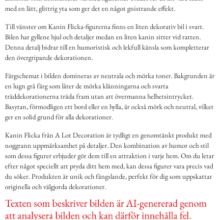
med en lätt, glittrig yta som ger det en något gnistrande effekt.
Till vänster om Kanin Flicka-figurerna finns en liten dekorativ bil i svart.
Bilen har gyllene hjul och detaljer medan en liten kanin sitter vid ratten.
Denna detalj bidrar till en humoristisk och lekfull känsla som kompletterar
den övergripande dekorationen.
Färgschemat i bilden domineras av neutrala och mörka toner. Bakgrunden är
en lugn grå färg som låter de mörka klänningarna och svarta
träddekorationerna träda fram utan att övermanna helhetsintrycket.
Basytan, förmodligen ett bord eller en hylla, är också mörk och neutral, vilket
ger en solid grund för alla dekorationer.
Kanin Flicka från A Lot Decoration är tydligt en genomtänkt produkt med
noggrann uppmärksamhet på detaljer. Den kombination av humor och stil
som dessa figurer erbjuder gör dem till en attraktion i varje hem. Om du letar
efter något speciellt att pryda ditt hem med, kan dessa figurer vara precis vad
du söker. Produkten är unik och fängslande, perfekt för dig som uppskattar
originella och välgjorda dekorationer.