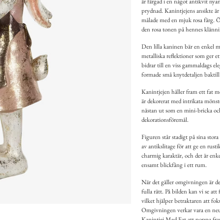
är färgad i en något antikvit nyan
prydnad. Kanintjejens ansikte är
målade med en mjuk rosa färg. 
den rosa tonen på hennes klänni
Den lilla kaninen bär en enkel 
metalliska reflektioner som ger e
bidrar till en viss gammaldags el
formade små knytdetaljen baktill
Kanintjejen håller fram ett fat 
är dekorerat med intrikata mönste
nästan ut som en mini-bricka och
dekorationsföremål.
Figuren står stadigt på sina stor
av antikslitage för att ge en ru
charmig karaktär, och det är enke
ensamt blickfång i ett rum.
När det gäller omgivningen är den
fulla rätt. På bilden kan vi se a
vilket hjälper betraktaren att fok
Omgivningen verkar vara en neutr
Kanintjej Med Fat att poppa fr