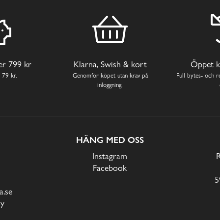
ver 799 kr
Klarna, Swish & kort
Öppet k
 79 kr.
Genomför köpet utan krav på
Full bytes- och re
inloggning.
HÄNG MED OSS
Instagram
Facebook
5
.se
cy