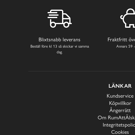
Blixtsnabb leverans
Fraktfritt ö
Beställ före kl 13 så skickar vi samma
Annars 59 -
dag.
LÄNKAR
Kundservice
Köpvillkor
Ångerrätt
Om RumAttÄlska
Integritetspoli
Cookies