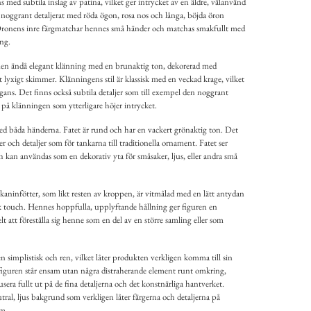
s med subtila inslag av patina, vilket ger intrycket av en äldre, välanvänd
 noggrant detaljerat med röda ögon, rosa nos och långa, böjda öron
Öronens inre färgmatchar hennes små händer och matchas smakfullt med
ng.
men ändå elegant klänning med en brunaktig ton, dekorerad med
tt lyxigt skimmer. Klänningens stil är klassisk med en veckad krage, vilket
egans. Det finns också subtila detaljer som till exempel den noggrant
 på klänningen som ytterligare höjer intrycket.
med båda händerna. Fatet är rund och har en vackert grönaktig ton. Det
r och detaljer som för tankarna till traditionella ornament. Fatet ser
 kan användas som en dekorativ yta för småsaker, ljus, eller andra små
a kaninfötter, som likt resten av kroppen, är vitmålad med en lätt antydan
stik touch. Hennes hoppfulla, upplyftande hållning ger figuren en
lt att föreställa sig henne som en del av en större samling eller som
 simplistisk och ren, vilket låter produkten verkligen komma till sin
tt figuren står ensam utan några distraherande element runt omkring,
usera fullt ut på de fina detaljerna och det konstnärliga hantverket.
al, ljus bakgrund som verkligen låter färgerna och detaljerna på
am.