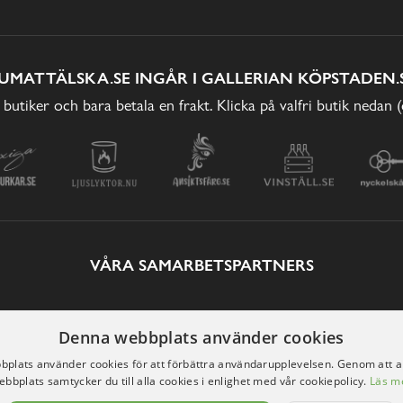
UMATTÄLSKA.SE INGÅR I GALLERIAN KÖPSTADEN.
 butiker och bara betala en frakt. Klicka på valfri butik nedan 
VÅRA SAMARBETSPARTNERS
Denna webbplats använder cookies
plats använder cookies för att förbättra användarupplevelsen. Genom att 
ebbplats samtycker du till alla cookies i enlighet med vår cookiepolicy.
Läs m