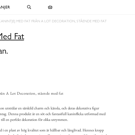
NJER
KANINTJEJ MED FAT FRÅN A LOT DECORATION, STÅENDE MED FAT
Med Fat
an.
rån A Lot Decoration, stående med fat
n utstrålar en särskild charm och känsla, och deras dekorativa figur
ntag. Denna produkt är en söt och fantasifull kaninflicka utformad med
till en perfekt dekoration för olika utrymmen.
d i en plast av hög kvalitet som är hållbar och långlivad. Hennes kropp