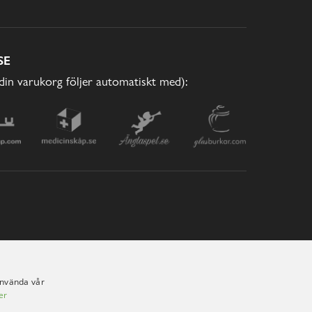
SE
(din varukorg följer automatiskt med):
använda vår
er