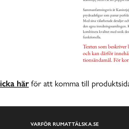
Sammanfattningsvis är Kanintjej
prydnadsfigur som passar perfekt f
Med sina välarbetade detaljer och
den egna inredningssamlingen. K
kombinera kvalitet med unik desig
funktionella.
icka här
för att komma till produktsid
VARFÖR RUMATTÄLSKA.SE