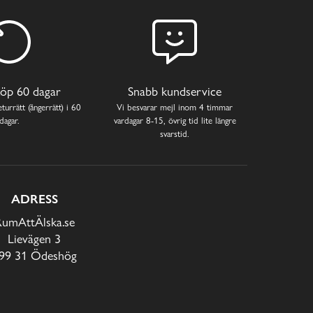
öp 60 dagar
Snabb kundservice
turrätt (ångerrätt) i 60
Vi besvarar mejl inom 4 timmar
dagar.
vardagar 8-15, övrig tid lite längre
svarstid.
ADRESS
RumAttÄlska.se
Lievägen 3
99 31 Ödeshög