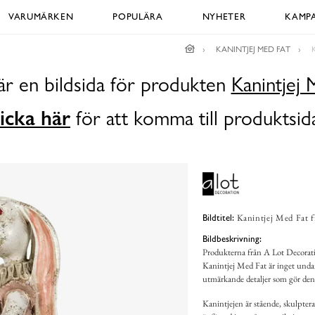
VARUMÄRKEN
POPULÄRA
NYHETER
KAMPA
KANINTJEJ MED FAT
är en bildsida för produkten
Kanintjej 
icka här
för att komma till produktsid
Kanintjej Med Fat f
Bildtitel:
Bildbeskrivning:
Produkterna från A Lot Decoratio
Kanintjej Med Fat är inget unda
utmärkande detaljer som gör den 
Kanintjejen är stående, skulptera