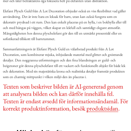
mer och låter betraktarens öga fokusera helt på elefanten utan distraktion.
Elefant Plysch Guld från A Lot Decoration erbjuder också en viss flexibilitet vad gäller
användning. Det är inte bara en leksak för barn, utan kan också fungera som en
dekorativ prydnad i ett rum. Den kan enkelt placeras på en hylla, i en bokhylla eller till
och med hängas på väggen, vilket skapar en lekfull och samtidigt elegant atmosfär.
Mångsidigheten hos denna plyschelefant gör den till en utmärkt presentidé eller en
sofistikerad tillskott till barnrummet.
Sammanfattningsvis är Elefant Plysch Guld en välarbetad produkt från A Lot
Decoration, som kombinerar mjuka, inbjudande material med glitter och gnistrande
detaljer. Den noggranna utformningen och den fina blandningen av guld- och
beigetoner gör denna plyschelefant till ett vackert och funktionellt objekt för både lek
och dekoration. Med sin majestätiska krona och realistiska detaljer framstår produkten
som en charmig mittpunkt i vilken miljö den än placeras i.