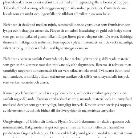
plyschleksak i form av ett elefanthuvud med en integrerad gyllene krona på toppen.
Tillverkad med omsorg och noggrann uppmärksamhet på detaljer, framstår denna
leksak som ett unikt och iögonfallande tillskott till vilket rum som helst.
Elefanten är designad med en mjuk, sammetsliknande ytstruktur som framhäver dess
lyxiga och behagliga utseende. Färgen är en subtil blandning av guld och beige toner
som ger en sofistikerad glans, vilken fångar ljuset på ett elegant sätt. De stora, fladdriga
öronen är mäktiga och realistiskt återskapade i plyschmaterialet, och de vecks naturligt,
vilket ytterligare bidrar till den verklighetstrogna känslan.
Elefantens betar är särskilt framträdande, helt täckta i glittrande guldfärgade material
som ger en fin kontrast mot den mjukare plyschbakgrunden. Betarna är robusta men
samtidigt noggrant konstruerade för att vara säkra att leka med. Två svarta ögon, små
och rundade, är skickligt fästa i elefantens ansikte och tillför ett uttrycksfullt intryck
som verkar vakande och alerta.
Krönet på elefantens huvud är en gyllene krona, och detta attribut gör produkten
särskilt iögonfallande. Kronan är tillverkad av ett glänsande material och är utsmyckad
med små detaljer som ger ett tydligt, kungligt intryck. Kronan sitter precis på toppen
av elefantens huvud och bidrar till det övergripande majestätiska uttrycket.
Omgivningen på bilden där Elefant Plysch Guld förekommer är relativt sparsam och
minimalistisk. Bakgrunden är grå och ger en neutral ton som effektivt framhäver
produktens färger och detaljer. Denna enkla bakgrund gör att produkten står ut ännu