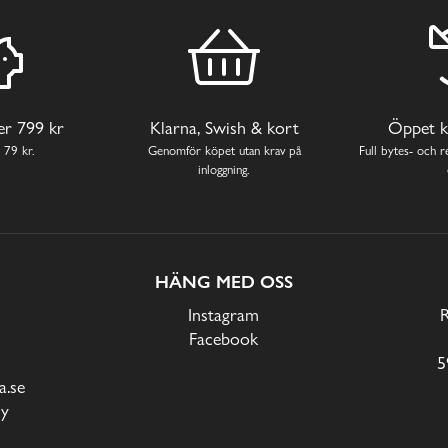
ver 799 kr
Klarna, Swish & kort
Öppet k
 79 kr.
Genomför köpet utan krav på
Full bytes- och re
inloggning.
HÄNG MED OSS
Instagram
Facebook
5
.se
cy