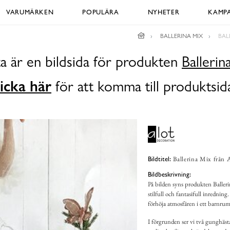
VARUMÄRKEN
POPULÄRA
NYHETER
KAMPA
BALLERINA MIX
BAL
a är en bildsida för produkten
Ballerin
icka här
för att komma till produktsid
Ballerina Mix från 
Bildtitel:
Bildbeskrivning:
På bilden syns produkten Baller
stilfull och fantasifull inredni
förhöja atmosfären i ett barnrum
I förgrunden ser vi två gunghäs