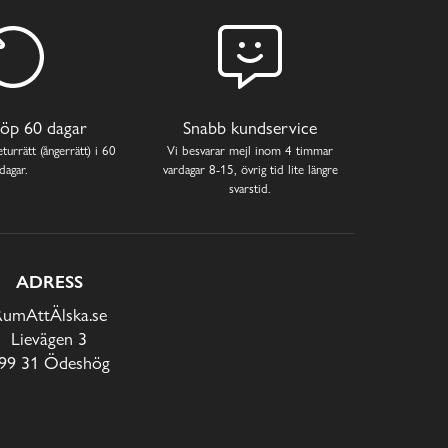
öp 60 dagar
Snabb kundservice
turrätt (ångerrätt) i 60
Vi besvarar mejl inom 4 timmar
dagar.
vardagar 8-15, övrig tid lite längre
svarstid.
ADRESS
RumAttÄlska.se
Lievägen 3
99 31 Ödeshög