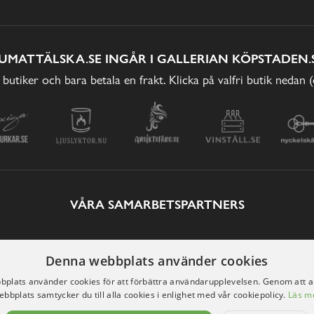
UMATTÄLSKA.SE INGÅR I GALLERIAN KÖPSTADEN.
 butiker och bara betala en frakt. Klicka på valfri butik nedan 
VÅRA SAMARBETSPARTNERS
Denna webbplats använder cookies
plats använder cookies för att förbättra användarupplevelsen. Genom att 
ebbplats samtycker du till alla cookies i enlighet med vår cookiepolicy.
Läs m