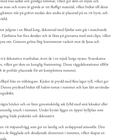
e med rosa sadlar och guldiga tömmar, vilket ger dem en mjuk och
man och svans är gjorda av ett fluffigt material, vilket bidrar till deras
hästen står på golvet medan den andra är placerad på en vit byrå, och
värld.
stor julgran i en flätad korg, dekorerad med fjärilar som går i matchande
Fjärilarna har fina detaljer och är fästa på grenarna med små clips, vilket
ngera om. Granens gröna färg kontrasterar vackert mot de ljusa och
två dekorativa svanhalsar, även de i en mjuk beige nyans. Svanskarna
, vilket ger dem en kunglig framtoning. Dessa väggdekorationer tillför
h är perfekt placerade för att komplettera rummet.
lkjol från en trähängare. Kjolen är prydd med flera lager tyll, vilket ger
. Denna prydnad bidrar till balett-temat i rummet och kan lätt användas
ingsdräkt.
 några böcker och en liten genomskinlig ask fylld med små leksaker eller
personlig touch i rummet. Under byrån ligger en öppet hyllplan som
lagring både praktiskt och dekorativt.
en vit träpanelvägg som ger en lantlig och avslappnad atmosfär. Den
mhäva de färgglada och detaljerade elementen i rummet, vilket skapar en
nsla.