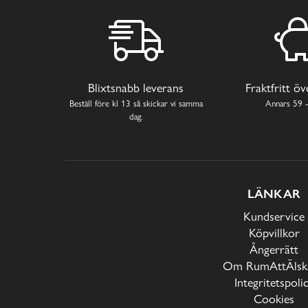
Blixtsnabb leverans
Fraktfritt ö
Beställ före kl 13 så skickar vi samma
Annars 59 -
dag.
LÄNKAR
Kundservice
Köpvillkor
Ångerrätt
Om RumAttÄlska
Integritetspoli
Cookies