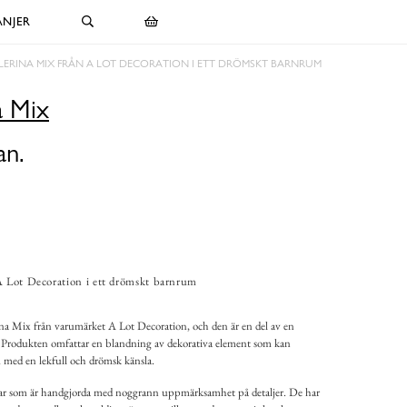
NJER
LERINA MIX FRÅN A LOT DECORATION I ETT DRÖMSKT BARNRUM
a Mix
an.
A Lot Decoration i ett drömskt barnrum
ina Mix från varumärket A Lot Decoration, och den är en del av en
ng. Produkten omfattar en blandning av dekorativa element som kan
 med en lekfull och drömsk känsla.
tar som är handgjorda med noggrann uppmärksamhet på detaljer. De har