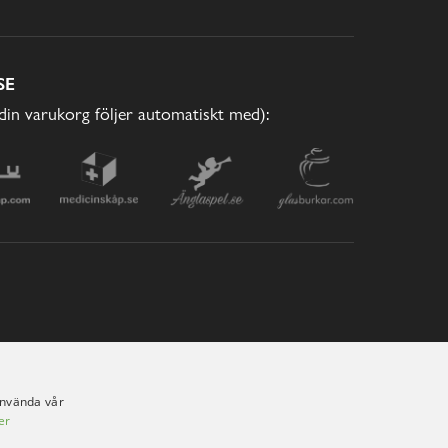
SE
(din varukorg följer automatiskt med):
använda vår
er