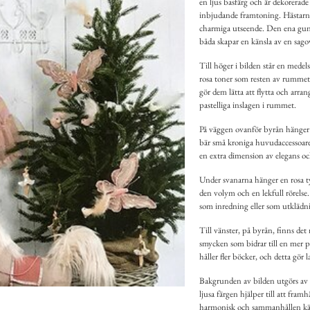
en ljus basfärg och är dekorerad
inbjudande framtoning. Hästarnas 
charmiga utseende. Den ena gung
båda skapar en känsla av en sago
Till höger i bilden står en medel
rosa toner som resten av rummet. 
gör dem lätta att flytta och arra
pastelliga inslagen i rummet.
På väggen ovanför byrån hänger 
bär små kroniga huvudaccessoarer
en extra dimension av elegans oc
Under svanarna hänger en rosa tyl
den volym och en lekfull rörelse
som inredning eller som utklädn
Till vänster, på byrån, finns det
smycken som bidrar till en mer 
håller fler böcker, och detta gör 
Bakgrunden av bilden utgörs av 
ljusa färgen hjälper till att fra
harmonisk och sammanhållen kä