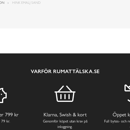
ION
HINK EMALJ SAND
VARFÖR RUMATTÄLSKA.SE
ver 799 kr
Klarna, Swish & kort
Öppet k
 79 kr.
Genomför köpet utan krav på
Full bytes- och re
inloggning.