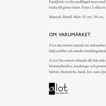
Emaljhink i en fin sandfärgad nyans med
kruka till gröna växter. Finns i 2 olika st
Material: Metall. Mått: 25 cm / 30 cm.
OM VARUMÄRKET
A lot decoration startade sin verksamhet
både möbler och mindre inredningsdetal
A Lot Decoration erbjuder allt från dekor
blomsterbutiker, inrednings- och present
hjärtan, blomsticks, band, ljus, oasis, lj