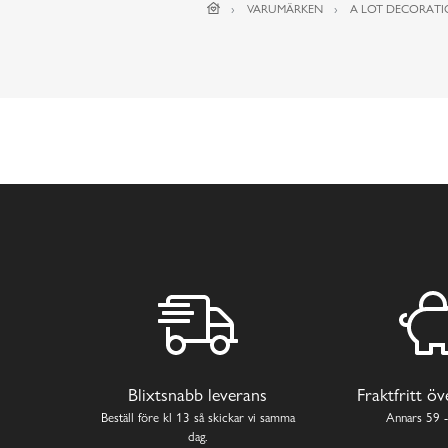
VARUMÄRKEN
A LOT DECORAT
Blixtsnabb leverans
Fraktfritt ö
Beställ före kl 13 så skickar vi samma
Annars 59 -
dag.