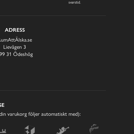
svarstid.
ADRESS
RumAttÄlska.se
Lievägen 3
99 31 Ödeshög
SE
(din varukorg följer automatiskt med):