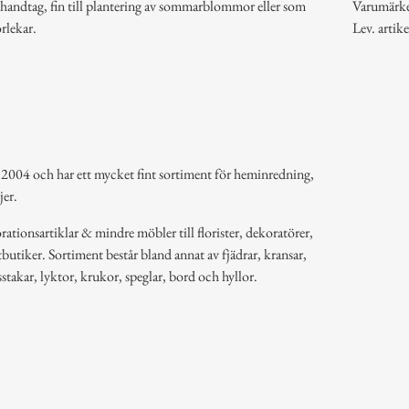
 handtag, fin till plantering av sommarblommor eller som
Varumärk
orlekar.
Lev. arti
 2004 och har ett mycket fint sortiment för heminredning,
jer.
ationsartiklar & mindre möbler till florister, dekoratörer,
butiker. Sortiment består bland annat av fjädrar, kransar,
usstakar, lyktor, krukor, speglar, bord och hyllor.