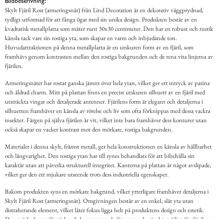
Bildbeskrivning:
Skylt Fjäril Rost (armeringsnät) från Lind Decoration är en dekorativ väggprydnad,
tydligt utformad för att fånga ögat med sin unika design. Produkten består av en
kvadratisk metallplatta som mäter runt 30x30 centimeter. Den har en robust och rustik
känsla tack vare sin rostiga yta, som skapar en varm och inbjudande ton.
Huvudattraktionen på denna metallplatta är en utskuren form av en fjäril, som
framhävs genom kontrasten mellan den rostiga bakgrunden och de rena vita linjerna av
fjärilen.
Armeringsnätet har rostat ganska jämnt över hela ytan, vilket ger ett intryck av patina
och åldrad charm. Mitt på plattan finns en precist utskuren silhuett av en fjäril med
utsträckta vingar och detaljerade antenner. Fjärilens form är elegant och detaljerna i
silhuetten framhäver en känsla av rörelse och liv som ofta förknippas med dessa vackra
insekter. Färgen på själva fjärilen är vit, vilket inte bara framhäver dess konturer utan
också skapar en vacker kontrast mot den mörkare, rostiga bakgrunden.
Materialet i denna skylt, främst metall, ger hela konstruktionen en känsla av hållbarhet
och långvarighet. Den rostiga ytan har till synes behandlats för att bibehålla sin
karaktär utan att påverka strukturell integritet. Kanterna på plattan är något avslipade,
vilket ger den ett mjukare utseende trots dess industriella egenskaper.
Bakom produkten syns en mörkare bakgrund, vilket ytterligare framhäver detaljerna i
Skylt Fjäril Rost (armeringsnät). Omgivningen består av en enkel, slät yta utan
distraherande element, vilket låter fokus ligga helt på produktens design och estetik.