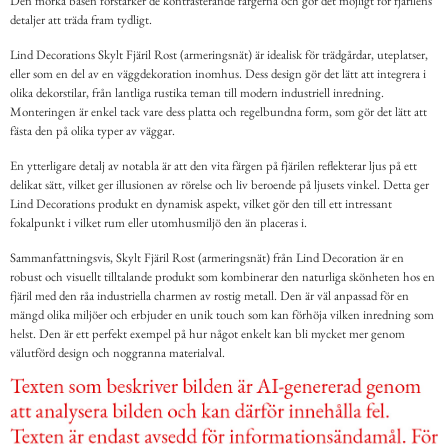
Den mörka basen förstärker de kontrasterande färgerna och gör det möjligt för fjärilens
detaljer att träda fram tydligt.
Lind Decorations Skylt Fjäril Rost (armeringsnät) är idealisk för trädgårdar, uteplatser,
eller som en del av en väggdekoration inomhus. Dess design gör det lätt att integrera i
olika dekorstilar, från lantliga rustika teman till modern industriell inredning.
Monteringen är enkel tack vare dess platta och regelbundna form, som gör det lätt att
fästa den på olika typer av väggar.
En ytterligare detalj av notabla är att den vita färgen på fjärilen reflekterar ljus på ett
delikat sätt, vilket ger illusionen av rörelse och liv beroende på ljusets vinkel. Detta ger
Lind Decorations produkt en dynamisk aspekt, vilket gör den till ett intressant
fokalpunkt i vilket rum eller utomhusmiljö den än placeras i.
Sammanfattningsvis, Skylt Fjäril Rost (armeringsnät) från Lind Decoration är en
robust och visuellt tilltalande produkt som kombinerar den naturliga skönheten hos en
fjäril med den råa industriella charmen av rostig metall. Den är väl anpassad för en
mängd olika miljöer och erbjuder en unik touch som kan förhöja vilken inredning som
helst. Den är ett perfekt exempel på hur något enkelt kan bli mycket mer genom
välutförd design och noggranna materialval.