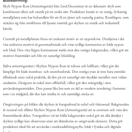
Bildbeskrivning:
Skylt Nypon Rost (Armeringsnät) från Lind Decoration är en dekorativ skylt som
kombinerar råhet och estetik på ett unikt sätt. Produkten består av en rostig, fyrkantig
metallplatta som har behandlats för att få en jämn och naturlig patina. Rostfärgen, som
sträcker sig från mörkbrun till ljusare roströd, ger skylten en rustik och industriell
känsla.
Centralt på metallplattan finns ett utskuret motiv av en nyponkvist. Detaljerna i det
vita utskurna motivet är genomarbetade och visar tydligt konturerna av både nypon
och blad. Den vita färgen kontrasterar starkt mot den rostiga bakgrunden, vilket gör att
motivet framträder och blir ett naturligt blickfång.
Själva armeringsnätet i Skylten Nypon Rost är robust och hållbart, vilket gör det
lämpligt för både inomhus- och utomhusbruk. Den rostiga ytan är inte bara estetiskt
tilltalande utan också praktisk, då den på ett naturligt sätt skyddar metallen mot vidare
oxidation. Designen är enkel men effektfull, vilket gör den mångsidig i sina
användningsområden. Den passar lika bra som en del av modern inredning i hemmet
som i en trädgård, där den kan smälta in och samtidigt sticka ut.
Omgivningen på bilden där skylten är fotograferad är enkel och fokuserad. Bakgrunden
är neutral och tillåter Skylten Nypon Rost (Armeringsnät) att ta centrum och vara den
framträdande delen. Fotografens val att hålla bakgrunden enkel gör att alla detaljer i
skylten tydligt kan observeras utan att distraheras av omgivande element. Detta gör
produkten ideal för att användas i marknadsföringssyfte, både i fysiska och digitala