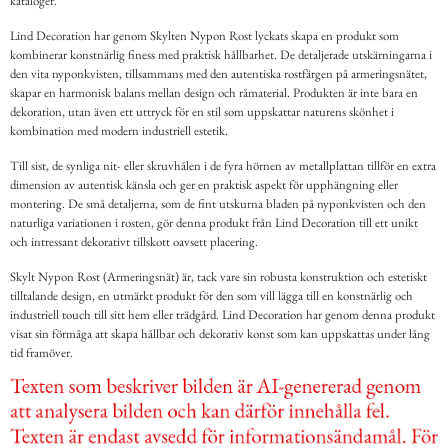
kataloger.
Lind Decoration har genom Skylten Nypon Rost lyckats skapa en produkt som
kombinerar konstnärlig finess med praktisk hållbarhet. De detaljerade utskärningarna i
den vita nyponkvisten, tillsammans med den autentiska rostfärgen på armeringsnätet,
skapar en harmonisk balans mellan design och råmaterial. Produkten är inte bara en
dekoration, utan även ett uttryck för en stil som uppskattar naturens skönhet i
kombination med modern industriell estetik.
Till sist, de synliga nit- eller skruvhålen i de fyra hörnen av metallplattan tillför en extra
dimension av autentisk känsla och ger en praktisk aspekt för upphängning eller
montering. De små detaljerna, som de fint utskurna bladen på nyponkvisten och den
naturliga variationen i rosten, gör denna produkt från Lind Decoration till ett unikt
och intressant dekorativt tillskott oavsett placering.
Skylt Nypon Rost (Armeringsnät) är, tack vare sin robusta konstruktion och estetiskt
tilltalande design, en utmärkt produkt för den som vill lägga till en konstnärlig och
industriell touch till sitt hem eller trädgård. Lind Decoration har genom denna produkt
visat sin förmåga att skapa hållbar och dekorativ konst som kan uppskattas under lång
tid framöver.