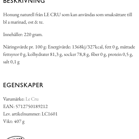
BESKRIVNING
Honung naturell från LE CRU som kan användas som smaksättare till
bl a marinad, ost & te.
Innehåller: 220 gram.
Näringsvärde pr. 100 g: Energivärde: 1368kj/327kcal, fett 0 g, mättade
fettsyror 0 g, kolhydrater 81,3 g, socker 78,8 g, fiber 0 g, protein 0,5 g,
salt 0,1 g
EGENSKAPER
Varumärke:
Le Cru
EAN: 5712750189212
Lev. artikelnummer: LC1601
Vikt: 407 g