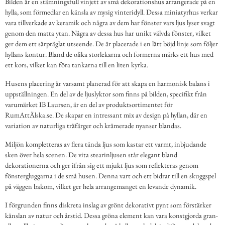
Bilden är en stämningsfull vinjett av små dekorationshus arrangerade på en
hylla, som förmedlar en känsla av mysig vinteridyll. Dessa miniatyrhus verkar
vara tillverkade av keramik och några av dem har fönster vars ljus lyser svagt
genom den matta ytan. Några av dessa hus har unikt välvda fönster, vilket
ger dem ett särpräglat utseende. De är placerade i en lätt böjd linje som följer
hyllans kontur. Bland de olika storlekarna och formerna märks ett hus med
ett kors, vilket kan föra tankarna till en liten kyrka.
Husens placering är varsamt planerad för att skapa en harmonisk balans i
uppställningen. En del av de ljuslyktor som finns på bilden, specifikt från
varumärket IB Laursen, är en del av produktsortimentet för
RumAttÄlska.se. De skapar en intressant mix av design på hyllan, där en
variation av naturliga träfärger och krämerade nyanser blandas.
Miljön kompletteras av flera tända ljus som kastar ett varmt, inbjudande
sken över hela scenen. De vita stearinljusen står elegant bland
dekorationerna och ger ifrån sig ett mjukt ljus som reflekteras genom
fönstergluggarna i de små husen. Denna vart och ett bidrar till en skuggspel
på väggen bakom, vilket ger hela arrangemanget en levande dynamik.
I förgrunden finns diskreta inslag av grönt dekorativt pynt som förstärker
känslan av natur och årstid. Dessa gröna element kan vara konstgjorda gran-