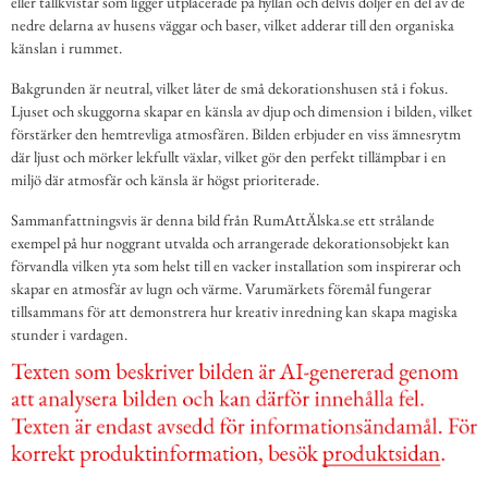
eller tallkvistar som ligger utplacerade på hyllan och delvis döljer en del av de
nedre delarna av husens väggar och baser, vilket adderar till den organiska
känslan i rummet.
Bakgrunden är neutral, vilket låter de små dekorationshusen stå i fokus.
Ljuset och skuggorna skapar en känsla av djup och dimension i bilden, vilket
förstärker den hemtrevliga atmosfären. Bilden erbjuder en viss ämnesrytm
där ljust och mörker lekfullt växlar, vilket gör den perfekt tillämpbar i en
miljö där atmosfär och känsla är högst prioriterade.
Sammanfattningsvis är denna bild från RumAttÄlska.se ett strålande
exempel på hur noggrant utvalda och arrangerade dekorationsobjekt kan
förvandla vilken yta som helst till en vacker installation som inspirerar och
skapar en atmosfär av lugn och värme. Varumärkets föremål fungerar
tillsammans för att demonstrera hur kreativ inredning kan skapa magiska
stunder i vardagen.