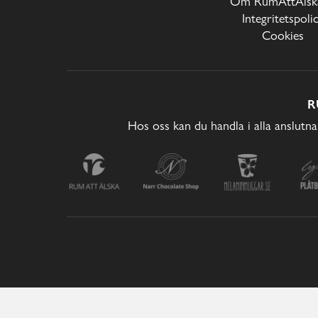
Om RumAttÄlska
Integritetspoli
Cookies
R
Hos oss kan du handla i alla anslutna