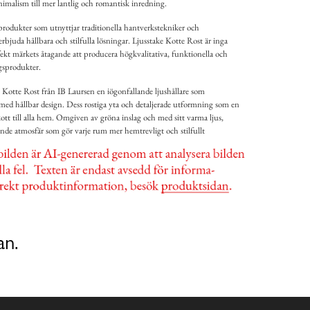
nimalism till mer lantlig och romantisk inredning.
 produkter som utnyttjar traditionella hantverkstekniker och
erbjuda hållbara och stilfulla lösningar. Ljusstake Kotte Rost är inga
ekt märkets åtagande att producera högkvalitativa, funktionella och
ngsprodukter.
Kotte Rost från IB Laursen en iögonfallande ljushållare som
med hållbar design. Dess rostiga yta och detaljerade utformning som en
lskott till alla hem. Omgiven av gröna inslag och med sitt varma ljus,
de atmosfär som gör varje rum mer hemtrevligt och stilfullt
an.