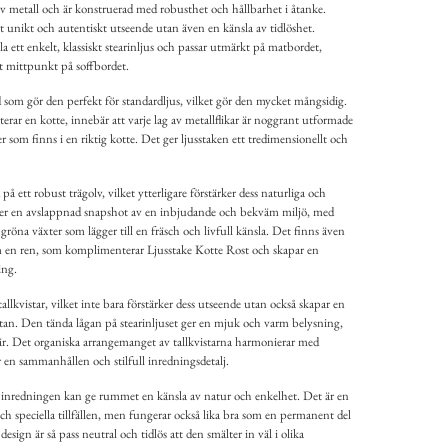
av metall och är konstruerad med robusthet och hållbarhet i åtanke.
t unikt och autentiskt utseende utan även en känsla av tidlöshet.
la ett enkelt, klassiskt stearinljus och passar utmärkt på matbordet,
nt mittpunkt på soffbordet.
 som gör den perfekt för standardljus, vilket gör den mycket mångsidig.
erar en kotte, innebär att varje lag av metallflikar är noggrant utformade
ger som finns i en riktig kotte. Det ger ljusstaken ett tredimensionellt och
 på ett robust trägolv, vilket ytterligare förstärker dess naturliga och
ger en avslappnad snapshot av en inbjudande och bekväm miljö, med
öna växter som lägger till en fräsch och livfull känsla. Det finns även
m en ren, som komplimenterar Ljusstake Kotte Rost och skapar en
ing.
llkvistar, vilket inte bara förstärker dess utseende utan också skapar en
ytan. Den tända lågan på stearinljuset ger en mjuk och varm belysning,
sfär. Det organiska arrangemanget av tallkvistarna harmonierar med
 en sammanhållen och stilfull inredningsdetalj.
 i inredningen kan ge rummet en känsla av natur och enkelhet. Det är en
ch speciella tillfällen, men fungerar också lika bra som en permanent del
sign är så pass neutral och tidlös att den smälter in väl i olika