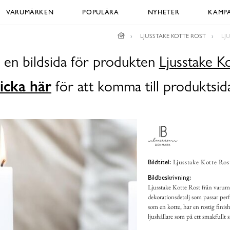
VARUMÄRKEN
POPULÄRA
NYHETER
KAMPA
LJUSSTAKE KOTTE ROST
LJ
 en bildsida för produkten
Ljusstake K
icka här
för att komma till produktsid
Ljusstake Kotte Ros
Bildtitel:
Bildbeskrivning:
Ljusstake Kotte Rost från varumä
dekorationsdetalj som passar per
som en kotte, har en rostig finis
ljushållare som på ett smakfullt