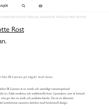
NJER
USSTAKE KOTTE ROST FRÅN IB LAURSEN PÅ TRÄGOLV MED VÄXTER
otte Rost
an.
t från IB Laursen på trägolv med växter
rket IB Laursen är en rustik och samtidigt naturinspirerad
fekt in i både moderna och traditionella hem. Ljusstaken, som är formad
h som ger den en antik och jordnära känsla. Det är en dekorativ
 sätt kombinerar naturens skönhet med funktionell design.