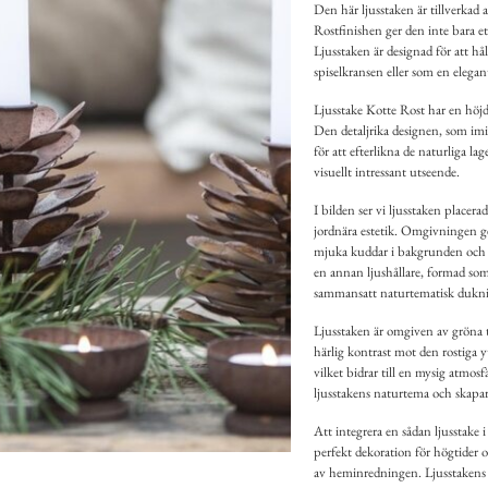
Den här ljusstaken är tillverkad 
Rostfinishen ger den inte bara et
Ljusstaken är designad för att hål
spiselkransen eller som en elega
Ljusstake Kotte Rost har en höjd
Den detaljrika designen, som imit
för att efterlikna de naturliga la
visuellt intressant utseende.
I bilden ser vi ljusstaken placerad
jordnära estetik. Omgivningen 
mjuka kuddar i bakgrunden och gr
en annan ljushållare, formad so
sammansatt naturtematisk dukn
Ljusstaken är omgiven av gröna ta
härlig kontrast mot den rostiga 
vilket bidrar till en mysig atmo
ljusstakens naturtema och skapar
Att integrera en sådan ljusstake
perfekt dekoration för högtider o
av heminredningen. Ljusstakens de