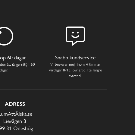
öp 60 dagar
Snabb kundservice
turrätt (ångerrätt) i 60
Vi besvarar mejl inom 4 timmar
dagar.
vardagar 8-15, övrig tid lite längre
svarstid.
ADRESS
RumAttÄlska.se
Lievägen 3
99 31 Ödeshög